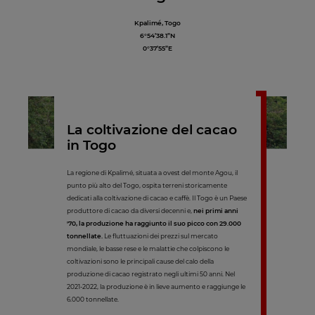
Kpalimé, Togo
6°54’38.1”N
0°37’55”E
La coltivazione del cacao
in Togo
La regione di Kpalimé, situata a ovest del monte Agou, il
punto più alto del Togo, ospita terreni storicamente
dedicati alla coltivazione di cacao e caffè. Il Togo è un Paese
produttore di cacao da diversi decenni e,
nei primi anni
'70, la produzione ha raggiunto il suo picco con 29.000
tonnellate.
Le fluttuazioni dei prezzi sul mercato
mondiale, le basse rese e le malattie che colpiscono le
coltivazioni sono le principali cause del calo della
produzione di cacao registrato negli ultimi 50 anni. Nel
2021-2022, la produzione è in lieve aumento e raggiunge le
6.000 tonnellate.