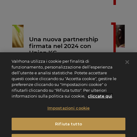
Una nuova partnership
firmata nel 2024 con
Union KC
Valrhona utilizza i cookie per finalità di
Dopo due annate iniziali positive, ci siamo impegnati con
funzionamento, personalizzazione dell’esperienza
Union KC in una partnership triennale (fino al 2027).
dell’utente e analisi statistiche. Potete accettare
Union KC comprende 42 cooperative, per un totali di 779
questi cookie cliccando su "Accetta cookie", gestire le
produttori.
preferenze cliccando su "Impostazioni cookie" o
rifiutarli cliccando su "Rifiuta tutto". Per ulteriori
informazioni sulla politica sui cookie,
cliccate qui
.
Impostazioni cookie
Rifiuta tutto