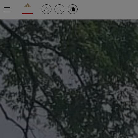
Valrhona - Imaginons le meilleur du chocolat
Il mio account
Cerca
Ordinate i nostri prodotti online
menu