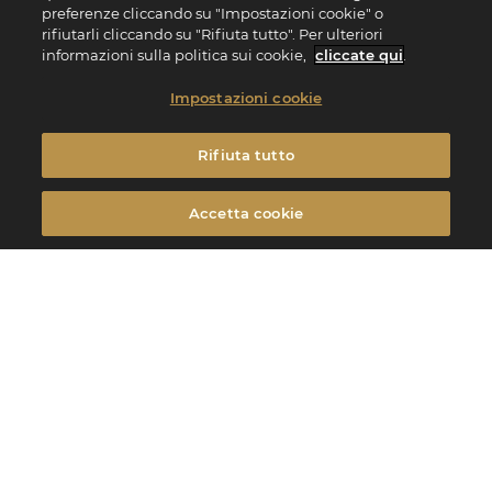
preferenze cliccando su "Impostazioni cookie" o
rifiutarli cliccando su "Rifiuta tutto". Per ulteriori
informazioni sulla politica sui cookie,
cliccate qui
.
Impostazioni cookie
Rifiuta tutto
Accetta cookie
La gamma di frutta secca di Valrhona raggruppa 3 grandi linee
indispensabili : i pralinati, i “façon gianduja” e le paste di mandorle.
Pralinato