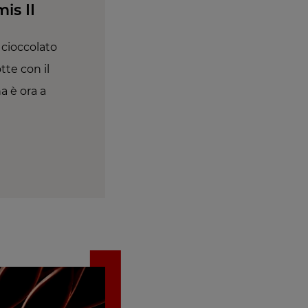
is II
 cioccolato
te con il
a è ora a