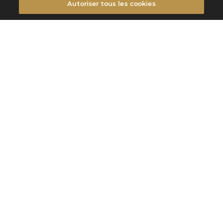
Autoriser tous les cookies
Filtrer
FILTRER
Filtrer
Type de produits
GANACHE
Type d'intérieur
LES PROMESSES
Promesses
Saisonnalité
Des bonbons de chocolat d’une grande finesse, véritables reflets du savoir-
faire artisanal centenaire de Valrhona.
GANACHE
COLLECTION NOËL