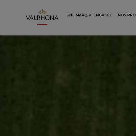
Valrhona - Imaginons le meilleur du ch
UNE MARQUE ENGAGÉE
NOS PRO