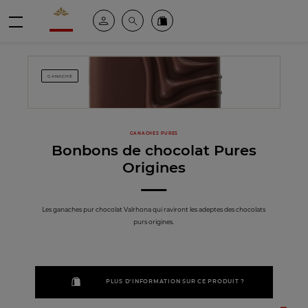
Valrhona - Imaginons le meilleur du chocolat
Espace client
Recherche
Commandez en ligne
menu
GANACHE
GANACHES PURES
Bonbons de chocolat Pures
Origines
Les ganaches pur chocolat Valrhona qui raviront les adeptes des chocolats
purs origines.
PLUS D'INFORMATION SUR CE PRODUIT ?