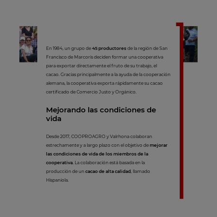
En 1984, un grupo de
45 productores
de la región de San
Francisco de Marcoris deciden formar una cooperativa
para exportar directamente el fruto de su trabajo, el
cacao. Gracias principalmente a la ayuda de la cooperación
alemana, la cooperativa exporta rápidamente su cacao
certificado de Comercio Justo y Orgánico.
Mejorando las condiciones de
vida
Desde 2017, COOPROAGRO y Valrhona colaboran
estrechamente y a largo plazo con el objetivo de
mejorar
las condiciones de vida de los miembros de la
cooperativa.
La colaboración está basada en la
producción de un
cacao de alta calidad
, llamado
Hispaniola.