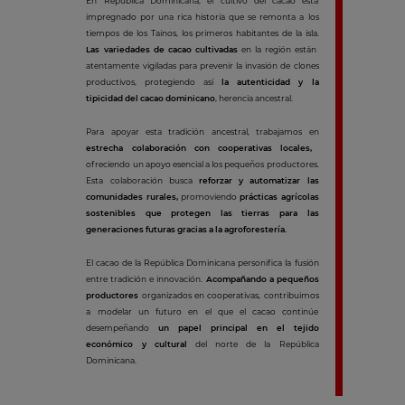
En República Dominicana, el cultivo del cacao está
impregnado por una rica historia que se remonta a los
tiempos de los Taínos, los primeros habitantes de la isla.
Las variedades de cacao cultivadas
en la región están
atentamente vigiladas para prevenir la invasión de clones
productivos, protegiendo así
la autenticidad y la
tipicidad del cacao dominicano
, herencia ancestral.
Para apoyar esta tradición ancestral, trabajamos en
estrecha colaboración con cooperativas locales,
ofreciendo un apoyo esencial a los pequeños productores.
Esta colaboración busca
reforzar y automatizar las
comunidades rurales,
promoviendo
prácticas agrícolas
sostenibles que protegen las tierras para las
generaciones futuras gracias a la agroforestería.
El cacao de la República Dominicana personifica la fusión
entre tradición e innovación.
Acompañando a pequeños
productores
organizados en cooperativas, contribuimos
a modelar un futuro en el que el cacao continúe
desempeñando
un papel principal en el tejido
económico y cultural
del norte de la República
Dominicana.