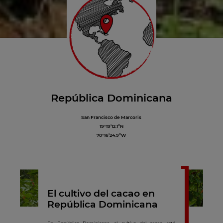
República Dominicana
San Francisco de Marcoris
19°19’12.1”N
70°16’24.9”W
El cultivo del cacao en
República Dominicana