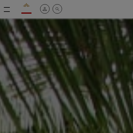
Valrhona - Imaginons le meilleur du chocolat
Mi cuenta
Buscar
Menú