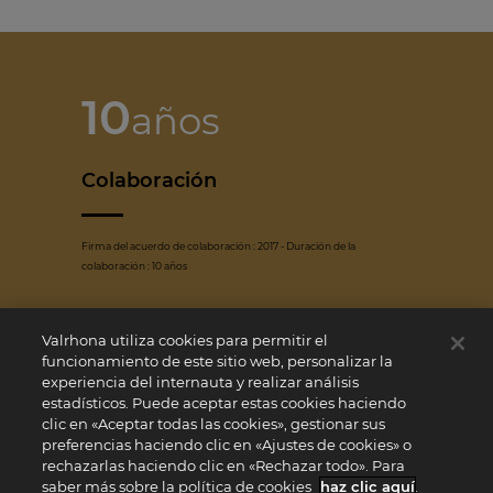
10
años
Colaboración
Firma del acuerdo de colaboración : 2017 - Duración de la
colaboración : 10 años
Cooperativa
Valrhona utiliza cookies para permitir el
funcionamiento de este sitio web, personalizar la
experiencia del internauta y realizar análisis
estadísticos. Puede aceptar estas cookies haciendo
Tipo de organización
clic en «Aceptar todas las cookies», gestionar sus
preferencias haciendo clic en «Ajustes de cookies» o
rechazarlas haciendo clic en «Rechazar todo». Para
saber más sobre la política de cookies
haz clic aquí
.