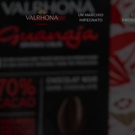
Valrhona - Imaginons le meilleur du ch
UN MARCHIO
I
IMPEGNATO
PRODO