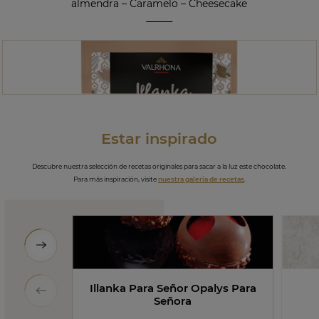
almendra
–
Caramelo
–
Cheesecake
Estar inspirado
Descubre nuestra selección de recetas originales para sacar a la luz este chocolate.
Para más inspiración, visite
nuestra galería de recetas
.
Illanka Para Señor Opalys Para
Señora