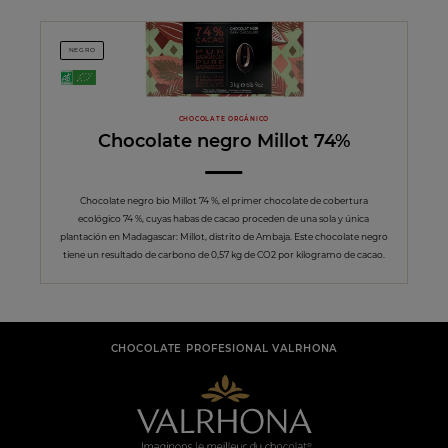
NEGRO
CHOCOLATE ORGÁNICO
Chocolate negro Millot 74%
Chocolate negro bio Millot 74 %, el primer chocolate de cobertura
ecológico 74 %, cuyas habas de cacao proceden de una sola y única
plantación en Madagascar: Millot, distrito de Ambaja. Este chocolate negro
tiene un resultado de carbono de 0,57 kg de CO2 por kilogramo de cacao.
CHOCOLATE PROFESIONAL VALRHONA