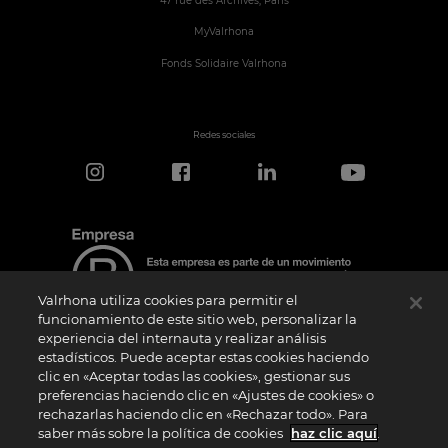
47 rue des Archives, Paris
MyValrhona
Fonds Solidaire Valrhona
Redes sociales
Valrhona utiliza cookies para permitir el
funcionamiento de este sitio web, personalizar la
experiencia del internauta y realizar análisis
estadísticos. Puede aceptar estas cookies haciendo
Aviso de certificación
clic en «Aceptar todas las cookies», gestionar sus
El logotipo “Certified B Corporation” lo concede B Lab, una organización privada sin
preferencias haciendo clic en «Ajustes de cookies» o
ánimo de lucro, a empresas como la nuestra que han superado con éxito la
rechazarlas haciendo clic en «Rechazar todo». Para
Evaluación de Impacto B (“BIA”) y cumplen los requisitos de B Lab en cuanto a
rendimiento social y medioambiental, responsabilidad y transparencia. B Lab no es
saber más sobre la política de cookies
haz clic aquí
.
un organismo de evaluación de la conformidad en el sentido del Reglamento (UE) nº