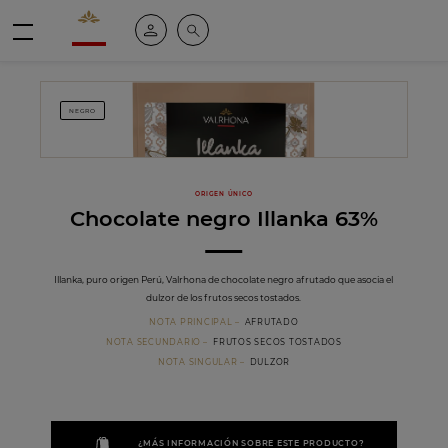
Valrhona - Imaginons le meilleur du chocolat
Mi cuenta
Buscar
Menú
NEGRO
ORIGEN ÚNICO
Chocolate negro Illanka 63%
Illanka, puro origen Perú, Valrhona de chocolate negro afrutado que asocia el
dulzor de los frutos secos tostados.
NOTA PRINCIPAL
AFRUTADO
NOTA SECUNDARIO
FRUTOS SECOS TOSTADOS
NOTA SINGULAR
DULZOR
¿MÁS INFORMACIÓN SOBRE ESTE PRODUCTO?