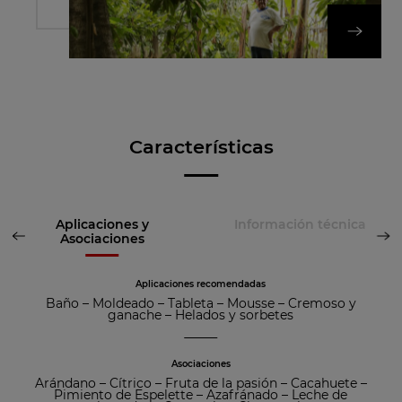
DESCUBRA NUES
Características
Aplicaciones y
Información técnica
Asociaciones
Aplicaciones recomendadas
Baño
–
Moldeado
–
Tableta
–
Mousse
–
Cremoso y
ganache
–
Helados y sorbetes
Asociaciones
Arándano
–
Cítrico
–
Fruta de la pasión
–
Cacahuete
–
Pimiento de Espelette
–
Azafránado
–
Leche de