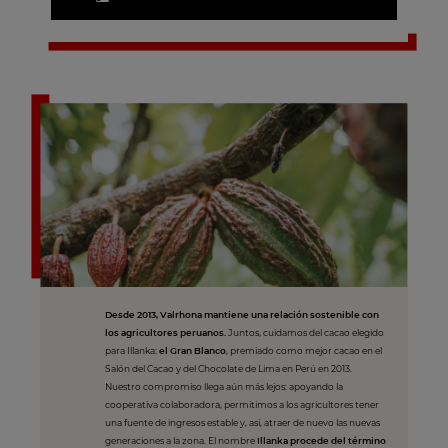
Desde 2013, Valrhona mantiene una relación sostenible con
los agricultores peruanos.
Juntos, cuidamos del cacao elegido
para Illanka:
el Gran Blanco
, premiado como mejor cacao en el
Salón del Cacao y del Chocolate de Lima en Perú en 2013.
Nuestro compromiso llega aún más lejos: apoyando la
cooperativa colaboradora, permitimos a los agricultores tener
una fuente de ingresos estable y, así, atraer de nuevo las nuevas
generaciones a la zona. El nombre
Illanka procede del término