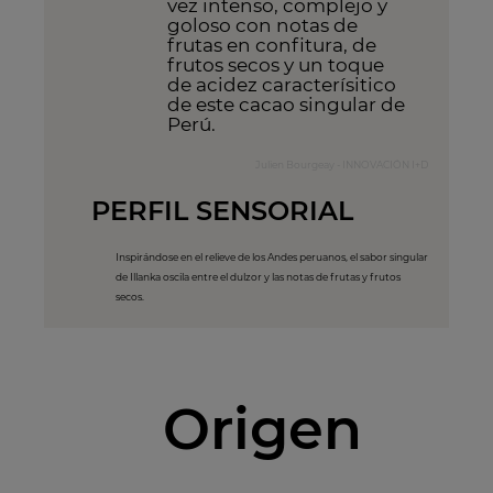
vez intenso, complejo y
goloso con notas de
frutas en confitura, de
frutos secos y un toque
de acidez caracterísitico
de este cacao singular de
Perú.
Julien Bourgeay - INNOVACIÓN I+D
PERFIL SENSORIAL
Inspirándose en el relieve de los Andes peruanos, el sabor singular
de Illanka oscila entre el dulzor y las notas de frutas y frutos
secos.
Origen