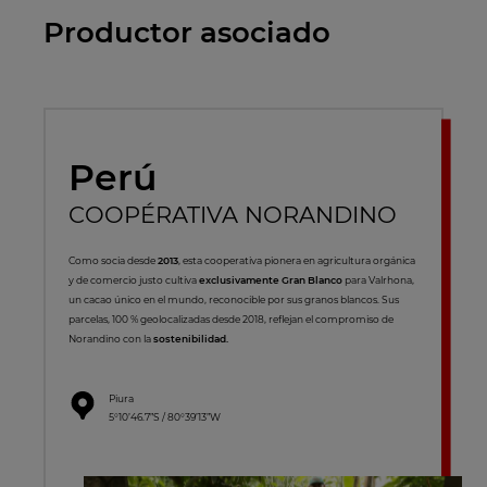
Productor asociado
Perú
COOPÉRATIVA NORANDINO
Como socia desde
2013
, esta cooperativa pionera en agricultura orgánica
y de comercio justo cultiva
exclusivamente Gran Blanco
para Valrhona,
un cacao único en el mundo, reconocible por sus granos blancos. Sus
parcelas, 100 % geolocalizadas desde 2018, reflejan el compromiso de
Norandino con la
sostenibilidad.
Piura
5°10’46.7”S / 80°39’13”W