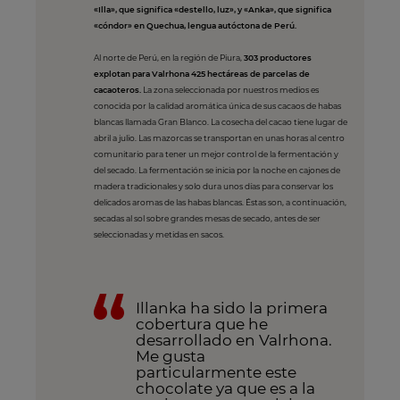
«Illa», que significa «destello, luz», y «Anka», que significa
«cóndor» en Quechua, lengua autóctona de Perú.
Al norte de Perú, en la región de Piura,
303 productores
explotan para Valrhona 425 hectáreas de parcelas de
cacaoteros.
La zona seleccionada por nuestros medios es
conocida por la calidad aromática única de sus cacaos de habas
blancas llamada Gran Blanco. La cosecha del cacao tiene lugar de
abril a julio. Las mazorcas se transportan en unas horas al centro
comunitario para tener un mejor control de la fermentación y
del secado. La fermentación se inicia por la noche en cajones de
madera tradicionales y solo dura unos días para conservar los
delicados aromas de las habas blancas. Éstas son, a continuación,
secadas al sol sobre grandes mesas de secado, antes de ser
seleccionadas y metidas en sacos.
Illanka ha sido la primera
cobertura que he
desarrollado en Valrhona.
Me gusta
particularmente este
chocolate ya que es a la