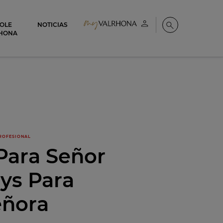
COLE
NOTICIAS
Mi cuenta
Buscar
HONA
ROFESIONAL
 Para Señor
ys Para
eñora