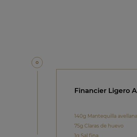
Financier Ligero 
140g Mantequilla avellana
75g Claras de huevo
1g Sal fina