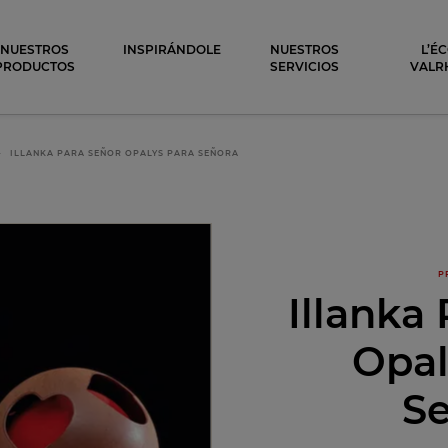
ocolat
NUESTROS
INSPIRÁNDOLE
NUESTROS
L’É
PRODUCTOS
SERVICIOS
VALR
ILLANKA PARA SEÑOR OPALYS PARA SEÑORA
P
Illanka
Opal
S