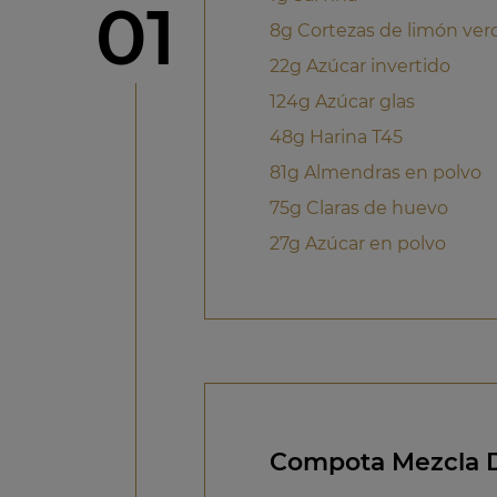
Paso
01
8g Cortezas de limón ver
22g Azúcar invertido
124g Azúcar glas
48g Harina T45
81g Almendras en polvo
75g Claras de huevo
27g Azúcar en polvo
Compota Mezcla D