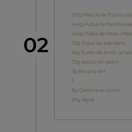
361g Mezcla de frutos roj
144g Pulpa de frambuesa
144g Pulpa de fresa «Mara
Paso
02
72g Pulpa de arándano
14g Zumo de limón amaril
72g Azúcar en polvo
7g Pectina NH
5
8g Gelatina en polvo
29g Agua