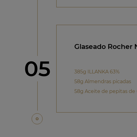
Glaseado Rocher 
Paso
05
385g ILLANKA 63%
58g Almendras picadas
58g Aceite de pepitas de