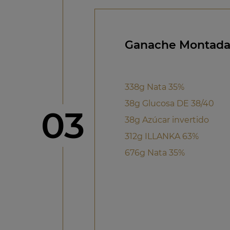
Ganache Montada 
338g Nata 35%
38g Glucosa DE 38/40
Paso
03
38g Azúcar invertido
312g ILLANKA 63%
676g Nata 35%