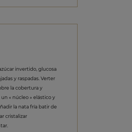
 azúcar invertido, glucosa
rajadas y raspadas. Verter
bre la cobertura y
un « núcleo » elástico y
adir la nata fría batir de
r cristalizar
tar.