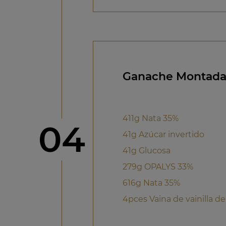
Ganache Montada 
411g Nata 35%
Paso
04
41g Azúcar invertido
41g Glucosa
279g OPALYS 33%
616g Nata 35%
4pces Vaina de vainilla de