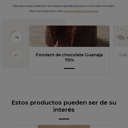
Descubre nuestra selección de recetas originales para sacar a la luz este chocolate.
Para más inspiración, visite
nuestra galería de recetas
.
Fondant de chocolate Guanaja
Cak
70%
Estos productos pueden ser de su
interés