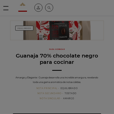
Valrhona - Imaginons le meilleur du chocolat
Mi cuenta
Buscar
Menú
EQUILIBRADO
PARA HORNEAR
Guanaja 70% chocolate negro
para cocinar
Amargo y Elegante : Guanaja desarrolla una increíble amargura, revelando
toda una gama aromática de notas cálidas.
NOTA PRINCIPAL
EQUILIBRADO
NOTA SECUNDARIO
TOSTADO
NOTA SINGULAR
AMARGO