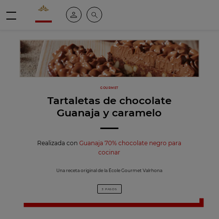
Valrhona - Imaginons le meilleur du chocolat
Mi cuenta
Buscar
Menú
GOURMET
Tartaletas de chocolate
Guanaja y caramelo
Realizada con
Guanaja 70% chocolate negro para
cocinar
Una receta original de la École Gourmet Valrhona
3 PASOS