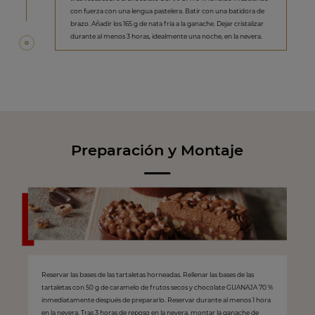
con fuerza con una lengua pastelera. Batir con una batidora de
brazo. Añadir los 165 g de nata fría a la ganache. Dejar cristalizar
durante al menos 3 horas, idealmente una noche, en la nevera.
Preparación y Montaje
Reservar las bases de las tartaletas horneadas. Rellenar las bases de las
tartaletas con 50 g de caramelo de frutos secos y chocolate GUANAJA 70 %
inmediatamente después de prepararlo. Reservar durante al menos 1 hora
en la nevera. Tras 3 horas de reposo en la nevera, montar la ganache de