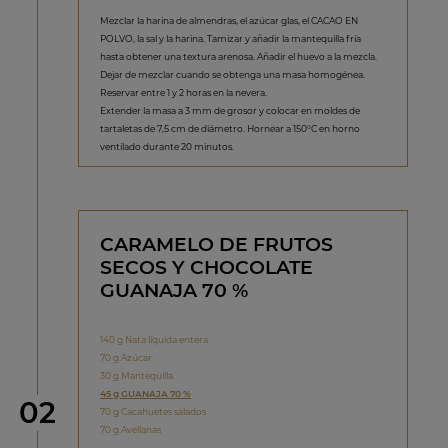
Mezclar la harina de almendras, el azúcar glas, el CACAO EN
POLVO, la sal y la harina. Tamizar y añadir la mantequilla fría
hasta obtener una textura arenosa. Añadir el huevo a la mezcla.
Dejar de mezclar cuando se obtenga una masa homogénea.
Reservar entre 1 y 2 horas en la nevera.
Extender la masa a 3 mm de grosor y colocar en moldes de
tartaletas de 7,5 cm de diámetro. Hornear a 150°C en horno
ventilado durante 20 minutos.
CARAMELO DE FRUTOS
SECOS Y CHOCOLATE
GUANAJA 70 %
140 g Nata líquida entera
70 g Azúcar
30 g Mantequilla
45 g GUANAJA 70 %
Paso
02
70 g Cacahuetes salados
70 g Avellanas