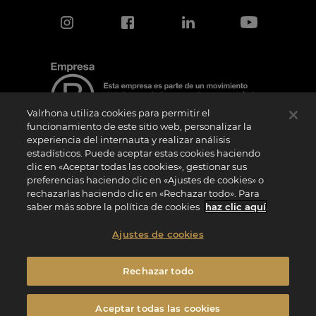
Valrhona utiliza cookies para permitir el
funcionamiento de este sitio web, personalizar la
experiencia del internauta y realizar análisis
estadísticos. Puede aceptar estas cookies haciendo
Aviso de certificación
clic en «Aceptar todas las cookies», gestionar sus
El logotipo “Certified B Corporation” lo concede B Lab, una organización privada sin
preferencias haciendo clic en «Ajustes de cookies» o
ánimo de lucro, a empresas como la nuestra que han superado con éxito la
rechazarlas haciendo clic en «Rechazar todo». Para
Evaluación de Impacto B (“BIA”) y cumplen los requisitos de B Lab en cuanto a
rendimiento social y medioambiental, responsabilidad y transparencia. B Lab no es
saber más sobre la política de cookies
haz clic aquí
.
un organismo de evaluación de la conformidad en el sentido del Reglamento (UE) nº
765/2008, ni un organismo de normalización nacional, europeo o internacional en el
sentido del Reglamento (UE) nº 1025/2012. Los criterios BIA son distintos e
Ajustes de cookies
independientes de las normas armonizadas emitidas por las normas ISO u otros
organismos de normalización, y no están ratificados por instituciones públicas
nacionales o europeas.
Rechazar todo
Privacidad
Menciones Legales
Política de cookies
Aceptar todas las cookies
Configuración de cookies
Condiciones generales