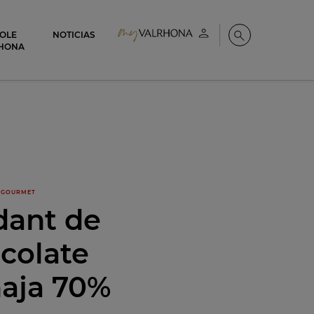
COLE
NOTICIAS
Mi cuenta
Buscar
HONA
GOURMET
dant de
colate
aja 70%