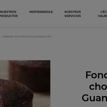
ocolat
NUESTROS
INSPIRÁNDOLE
NUESTROS
L’É
PRODUCTOS
SERVICIOS
VALR
FONDANT DE CHOCOLATE GUANAJA 70%
Fon
cho
Guan