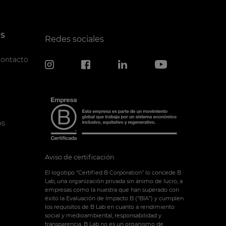
S
Redes sociales
contacto
os
Aviso de certificación
El logotipo “Certified B Corporation” lo concede B
Lab, una organización privada sin ánimo de lucro, a
empresas como la nuestra que han superado con
éxito la Evaluación de Impacto B (“BIA”) y cumplen
los requisitos de B Lab en cuanto a rendimiento
social y medioambiental, responsabilidad y
transparencia. B Lab no es un organismo de