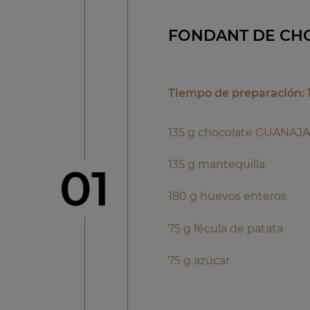
FONDANT DE CH
Tiempo de preparación: 
135 g chocolate GUANAJ
135 g mantequilla
Paso
01
180 g huevos enteros
75 g fécula de patata
75 g azúcar