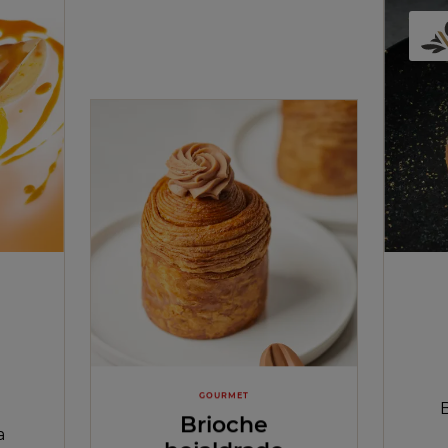
GOURMET
Brioche
a