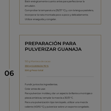
Batir enérgicamente cuanto antes para perfeccionar la
emulsión.
Comprobar la temperatura (35/37 °C) y, con la lengua pastelera,
incorporar la nata montada poco a poco y delicadamente.
Utilizar enseguida y congelar.
PREPARACIÓN PARA
PULVERIZAR GUANAJA
150 g Manteca de cacao
350 g GUANAJA 70 %
Paso
500 g Peso total
06
Fundir juntos los ingredientes.
Colar antes de usar.
Para pulverizar moldes y dar un aspecto brillante a montajes o
piezas artísticas, templar la mezcla a 30/31 °C.
Para una pulverización tipo terciopelo, utilizar una mezcla
caliente (40/45 °C) y pulverizar sobre un soporte congelado.