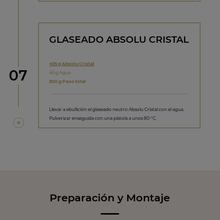
GLASEADO ABSOLU CRISTAL
455 g Absolu Cristal
Paso
07
45 g Agua
500 g Peso total
Llevar a ebullición el glaseado neutro Absolu Cristal con el agua.
Pulverizar enseguida con una pistola a unos 80 °C.
Preparación y Montaje