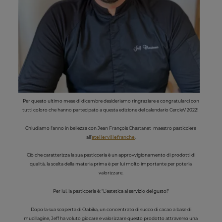
Per questo ultimo mese di dicembre desideriamo ringraziare e congratularci con
tutti coloro che hanno partecipato a questa edizione del calendario CercleV 2022!
Chiudiamo l’anno in bellezza con Jean François Chastanet maestro pasticciere
all’
ateliervillefranche
.
Ciò che caratterizza la sua pasticceria è un approvvigionamento di prodotti di
qualità, la scelta della materia prima è per lui molto importante per poterla
valorizzare.
Per lui, la pasticceria è: "L'estetica al servizio del gusto!"
Dopo la sua scoperta di Oabika, un concentrato di succo di cacao a base di
mucillagine, Jeff ha voluto giocare e valorizzare questo prodotto attraverso una