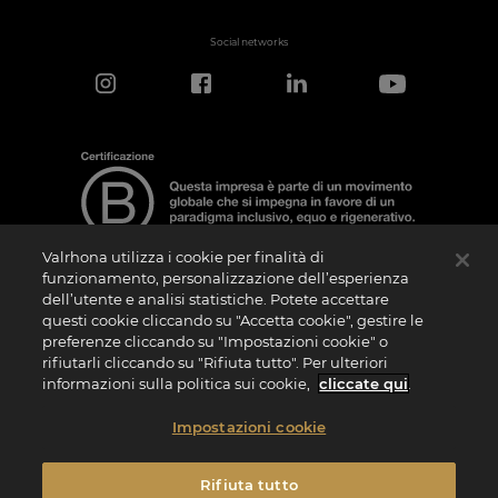
Social networks
Valrhona utilizza i cookie per finalità di
funzionamento, personalizzazione dell’esperienza
dell’utente e analisi statistiche. Potete accettare
Nota sulla Certificazione
questi cookie cliccando su "Accetta cookie", gestire le
La “Certificazione B Corporation” è un logo che viene concesso in licenza da B Lab,
preferenze cliccando su "Impostazioni cookie" o
ente privato no profit, alle aziende che, come la nostra, hanno superato con
rifiutarli cliccando su "Rifiuta tutto". Per ulteriori
successo il B Impact Assessment (“BIA”) e soddisfano quindi i requisiti richiesti da B
Lab in termini di performance sociale e ambientale, responsabilità e trasparenza. Si
informazioni sulla politica sui cookie,
cliccate qui
.
specifica che B Lab non è un organismo di valutazione della conformità ai sensi del
Regolamento (UE) n. 765/2008 o un organismo di normazione nazionale, europeo o
internazionale ai sensi del Regolamento (UE) n. 1025/2012. I criteri del BIA sono
Impostazioni cookie
distinti e autonomi rispetto agli standard armonizzati risultanti dalle norme ISO o di
altri organismi di normazione e non sono ratificati da parte di istituzioni pubbliche
nazionali o europee.
Rifiuta tutto