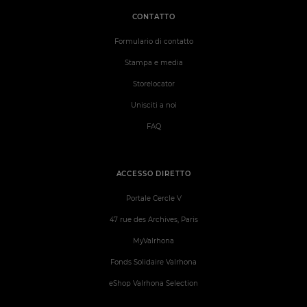
CONTATTO
Formulario di contatto
Stampa e media
Storelocator
Unisciti a noi
FAQ
ACCESSO DIRETTO
Portale Cercle V
47 rue des Archives, Paris
MyValrhona
Fonds Solidaire Valrhona
eShop Valrhona Selection