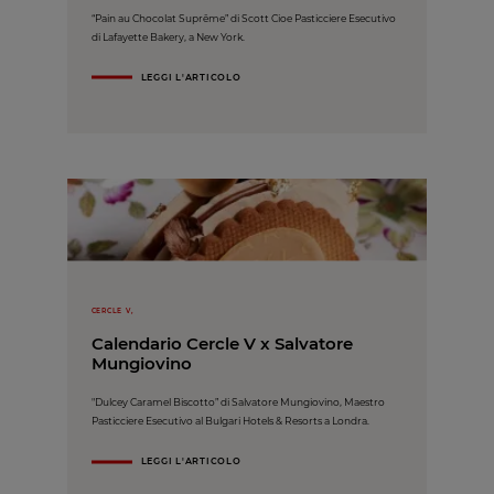
“Pain au Chocolat Suprême” di Scott Cioe Pasticciere Esecutivo
di Lafayette Bakery, a New York.
LEGGI L'ARTICOLO
CERCLE V,
Calendario Cercle V x Salvatore
Mungiovino
"Dulcey Caramel Biscotto” di Salvatore Mungiovino, Maestro
Pasticciere Esecutivo al Bulgari Hotels & Resorts a Londra.
LEGGI L'ARTICOLO