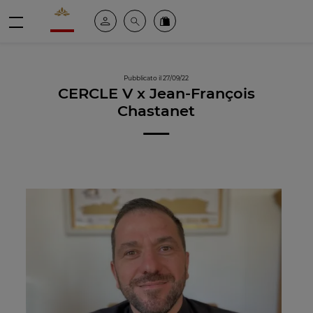
Valrhona - Imaginons le meilleur du chocolat
Il mio account
Cerca
Ordinate i nostri prodotti online
menu
Pubblicato il 27/09/22
CERCLE V x Jean-François
Chastanet