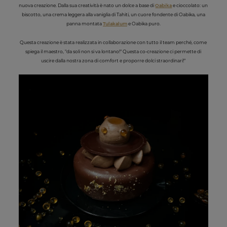
nuova creazione. Dalla sua creatività è nato un dolce a base di
Oabika
e cioccolato: un
biscotto, una crema leggera alla vaniglia di Tahiti, un cuore fondente di Oabika, una
panna montata
Tulakalum
e Oabika puro.
Questa creazione è stata realizzata in collaborazione con tutto il team perché, come
spiega il maestro, "da soli non si va lontano!" Questa co-creazione ci permette di
uscire dalla nostra zona di comfort e proporre dolci straordinari!"