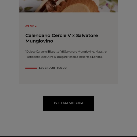
CERCLE V,
Calendario Cercle V x Salvatore
Mungiovino
"Dulcey Caramel Biscotto” di Salvatore Mungiovino, Maestro
Pasticciere Esecutivo al Bulgari Hotels & Resorts a Londra.
LEGGI L'ARTICOLO
TUTTI GLI ARTICOLI