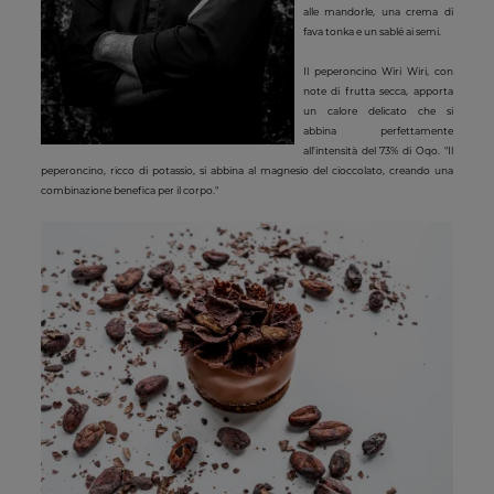
alle mandorle, una crema di
fava tonka e un sablé ai semi.
Il peperoncino Wiri Wiri, con
note di frutta secca, apporta
un calore delicato che si
abbina perfettamente
all'intensità del 73% di Oqo. "Il
peperoncino, ricco di potassio, si abbina al magnesio del cioccolato, creando una
combinazione benefica per il corpo."