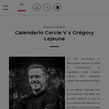
Valrhona - Imaginons le meilleur du chocolat
Il mio account
Cerca
Ordinate i nostri prodotti online
menu
Pubblicato il 15/06/24
Calendario Cercle V x Grégory
Lejeune
Le mie conoscenze in
Naturopatia ispirano le scelte
di combinazioni di
ingredienti, rivela Grégory
Lejeune, Chef Pasticcere
presso Delicatessaine a Nantes.
Il suo talento risplende nella
sua creazione, l'Oqo'Délie, una
mousse vellutata al
73% di
Oqo
esaltata dal peperoncino
Wiri Wiri, un biscotto morbido