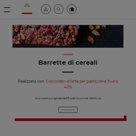
Valrhona - Imaginons le meilleur du chocolat
Il mio account
Cerca
Ordinate i nostri prodotti online
menu
GOURMET
Barrette di cereali
Realizzata con:
Cioccolato al latte per pasticceria Jivara
40%
Una ricetta originale dell’École Gourmet Valrhona
3 PASSAGGI