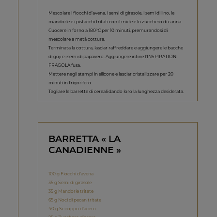
Mescolare i fiocchi d’avena, i semi di girasole, i semi di lino, le
mandorle e i pistacchi tritati con il miele e lo zucchero di canna.
Cuocere in forno a 180°C per 10 minuti, premurandosi di
mescolare a metà cottura.
Terminata la cottura, lasciar raffreddare e aggiungere le bacche
di goji e i semi di papavero. Aggiungere infine l’INSPIRATION
FRAGOLA fusa.
Mettere negli stampi in silicone e lasciar cristallizzare per 20
minuti in frigorifero.
Tagliare le barrette di cereali dando loro la lunghezza desiderata.
BARRETTA « LA
CANADIENNE »
100 g Fiocchi d’avena
35 g Semi di girasole
35 g Mandorle tritate
65 g Noci di pecan tritate
40 g Sciroppo d’acero