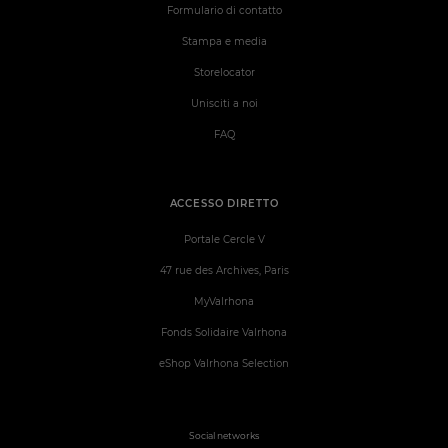
Formulario di contatto
Stampa e media
Storelocator
Unisciti a noi
FAQ
ACCESSO DIRETTO
Portale Cercle V
47 rue des Archives, Paris
MyValrhona
Fonds Solidaire Valrhona
eShop Valrhona Selection
Social networks