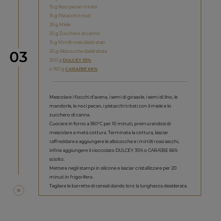
15 g Noci pecan tritate
15 g Pistacchi tritati
25 g Miele
25 g Zucchero di canna
15 g Mirtilli rossi disidratati
Step
25 g Albicocche disidratate
03
200 g
DULCEY 35%
o 160 g
CARAÏBE 66%
Mescolare i fiocchi d’avena, i semi di girasole, i semi di lino, le
mandorle, le noci pecan, i pistacchi tritati con il miele e lo
zucchero di canna.
Cuocere in forno a 180°C per 10 minuti, premurandosi di
mescolare a metà cottura. Terminata la cottura, lasciar
raffreddare e aggiungere le albicocche e i mirtilli rossi secchi,
infine aggiungere il cioccolato DULCEY 35% o CARAÏBE 66%
sciolto.
Mettere negli stampi in silicone e lasciar cristallizzare per 20
minuti in frigorifero.
Tagliare le barrette di cereali dando loro la lunghezza desiderata.