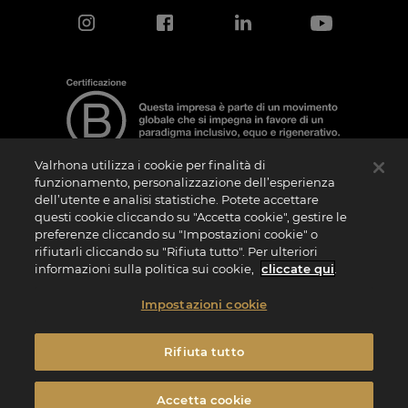
Valrhona utilizza i cookie per finalità di
funzionamento, personalizzazione dell’esperienza
dell’utente e analisi statistiche. Potete accettare
Nota sulla Certificazione
questi cookie cliccando su "Accetta cookie", gestire le
La “Certificazione B Corporation” è un logo che viene concesso in licenza da B Lab,
preferenze cliccando su "Impostazioni cookie" o
ente privato no profit, alle aziende che, come la nostra, hanno superato con
rifiutarli cliccando su "Rifiuta tutto". Per ulteriori
successo il B Impact Assessment (“BIA”) e soddisfano quindi i requisiti richiesti da B
Lab in termini di performance sociale e ambientale, responsabilità e trasparenza. Si
informazioni sulla politica sui cookie,
cliccate qui
.
specifica che B Lab non è un organismo di valutazione della conformità ai sensi del
Regolamento (UE) n. 765/2008 o un organismo di normazione nazionale, europeo o
internazionale ai sensi del Regolamento (UE) n. 1025/2012. I criteri del BIA sono
Impostazioni cookie
distinti e autonomi rispetto agli standard armonizzati risultanti dalle norme ISO o di
altri organismi di normazione e non sono ratificati da parte di istituzioni pubbliche
nazionali o europee.
Rifiuta tutto
Privacy
Note Legali
Informativa Cookies
Impostazioni dei cookie
Accetta cookie
Termini e condizioni