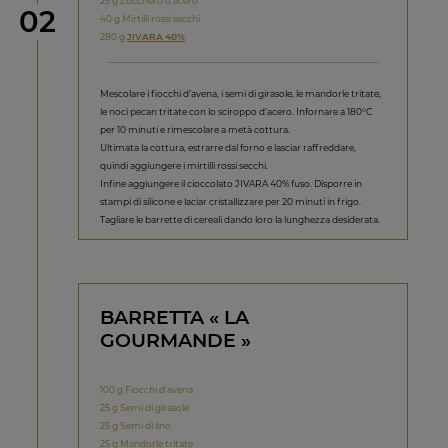
25 g Zucchero d’acero
Step
02
40 g Mirtilli rossi secchi
280 g
JIVARA 40%
Mescolare i fiocchi d’avena, i semi di girasole, le mandorle tritate,
le noci pecan tritate con lo sciroppo d’acero. Infornare a 180°C
per 10 minuti e rimescolare a metà cottura.
Ultimata la cottura, estrarre dal forno e lasciar raffreddare,
quindi aggiungere i mirtilli rossi secchi.
Infine aggiungere il cioccolato JIVARA 40% fuso. Disporre in
stampi di silicone e laciar cristallizzare per 20 minuti in frigo.
Tagliare le barrette di cereali dando loro la lunghezza desiderata.
BARRETTA « LA
GOURMANDE »
100 g Fiocchi d’avena
25 g Semi di girasole
25 g Semi di lino
25 g Mandorle tritate