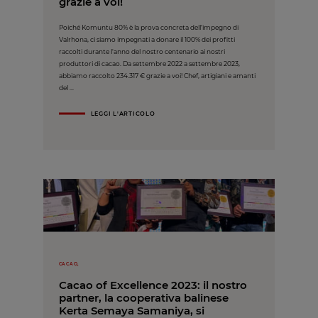
grazie a voi!
Poiché Komuntu 80% è la prova concreta dell’impegno di
Valrhona, ci siamo impegnati a donare il 100% dei profitti
raccolti durante l'anno del nostro centenario ai nostri
produttori di cacao. Da settembre 2022 a settembre 2023,
abbiamo raccolto 234.317 € grazie a voi! Chef, artigiani e amanti
del ...
LEGGI L'ARTICOLO
CACAO,
Cacao of Excellence 2023: il nostro
partner, la cooperativa balinese
Kerta Semaya Samaniya, si