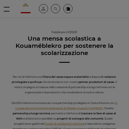
Valrhona - Imaginons le meilleur du chocolat
Il mio account
Cerca
Ordinate i nostri prodotti online
menu
Pubblicato il 03/12/21
Una mensa scolastica a
Kouaméblekro per sostenere la
scolarizzazione
Per noi di Valrhona una
filiera del cacao equa e sostenibile
si basa sulle
relazioni
privilegiate e proficue
che intrecciamo con i nostri
partner produttori di cacao
. Il
nostro impegno si traduce nella creazione di partnership a lungo termine con le
organizzazioni di produttori che condividono la nostra visione.
Dal 2014 Valrhona ha instaurato una partnership privilegiata in Costa d'Avorio con
la
Cooperativa Agricola Persévérance di Dibobly-Guezon (CAPEDIG)
. Questa
partnership a lungo termine
permette a Valrhona di
tracciare le fave di cacao al
100%
e di lavorare in parallelo su
progetti di sostegno alle comunità
. Questi
progetti sono gestiti dal
Fondo di solidarietà Valrhona
e rispondono a esigenze
identificate e selezionate dalla CAPEDIG. Grazie al sostegno del Fondo di solidarietà