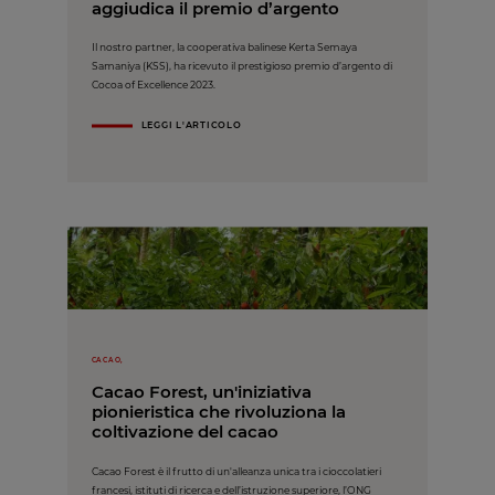
aggiudica il premio d’argento
Il nostro partner, la cooperativa balinese Kerta Semaya
Samaniya (KSS), ha ricevuto il prestigioso premio d’argento di
Cocoa of Excellence 2023.
LEGGI L'ARTICOLO
CACAO,
Cacao Forest, un'iniziativa
pionieristica che rivoluziona la
coltivazione del cacao
Cacao Forest è il frutto di un'alleanza unica tra i cioccolatieri
francesi, istituti di ricerca e dell’istruzione superiore, l’ONG