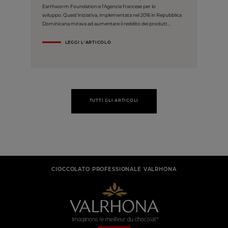
Earthworm Foundation e l'Agenzia francese per lo
sviluppo. Quest’iniziativa, implementata nel 2016 in Repubblica
Dominicana mirava ad aumentare il reddito dei produtt...
LEGGI L'ARTICOLO
TUTTI GLI ARTICOLI
CIOCCOLATO PROFESSIONALE VALRHONA