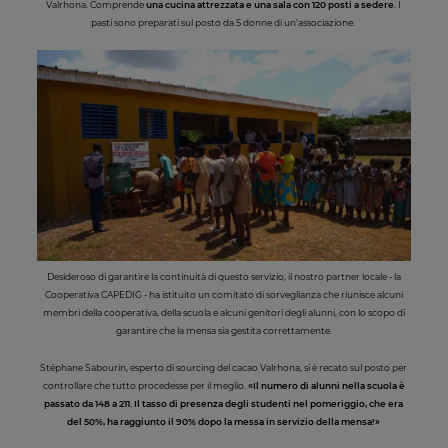
Valrhona. Comprende
una cucina attrezzata e una sala con 120 posti a sedere
. I
pasti sono preparati sul posto da 5 donne di un'associazione.
Desideroso di garantire la continuità di questo servizio, il nostro partner locale - la
Cooperativa CAPEDIG - ha istituito un comitato di sorveglianza che riunisce alcuni
membri della cooperativa, della scuola e alcuni genitori degli alunni, con lo scopo di
garantire che la mensa sia gestita correttamente.
Stéphane Sabourin, esperto di sourcing del cacao Valrhona, si è recato sul posto per
controllare che tutto procedesse per il meglio.
«
Il numero di alunni nella scuola è
passato da 148 a 211. Il tasso di presenza degli studenti nel pomeriggio, che era
del 50%, ha raggiunto il 90% dopo la messa in servizio della mensa!
»