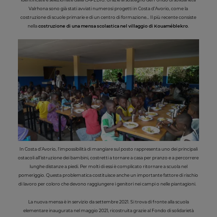
Valrhona sono già stati avviati numerosi progetti in Costa d’Avorio, come la
costruzione di scuole primarie e di un centro di formazione… Il più recente consiste
nella
costruzione di una mensa scolastica nel villaggio di Kouaméblekro
.
In Costa d’Avorio, l'impossibilità di mangiare sul posto rappresenta uno dei principali
ostacoli all’istruzione dei bambini, costretti a tornare a casa per pranzo e a percorrere
lunghe distanze a piedi. Per molti di essi è complicato ritornare a scuola nel
pomeriggio. Questa problematica costituisce anche un importante fattore di rischio
di lavoro per coloro che devono raggiungere i genitori nei campi o nelle piantagioni.
La nuova mensa è in servizio da settembre 2021. Si trova di fronte alla scuola
elementare inaugurata nel maggio 2021, ricostruita grazie al Fondo di solidarietà