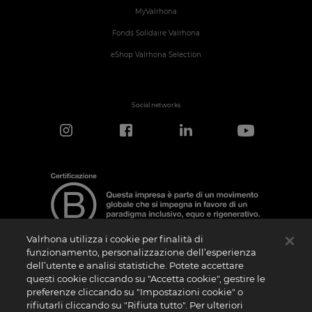
MyValrhona
Fonds Solidaire Valrhona
eShop Valrhona Selection
Social networks
Valrhona utilizza i cookie per finalità di
funzionamento, personalizzazione dell’esperienza
dell’utente e analisi statistiche. Potete accettare
Nota sulla Certificazione
questi cookie cliccando su "Accetta cookie", gestire le
La “Certificazione B Corporation” è un logo che viene concesso in licenza da B Lab,
preferenze cliccando su "Impostazioni cookie" o
ente privato no profit, alle aziende che, come la nostra, hanno superato con
rifiutarli cliccando su "Rifiuta tutto". Per ulteriori
successo il B Impact Assessment (“BIA”) e soddisfano quindi i requisiti richiesti da B