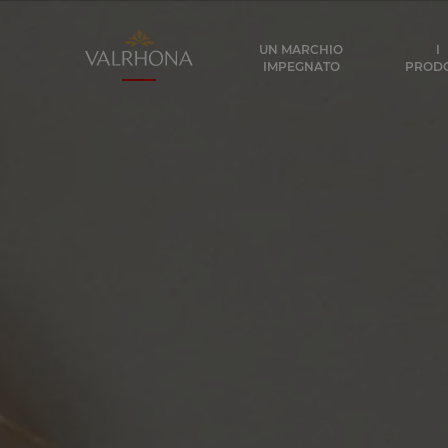
Valrhona - Imaginons le meilleur du ch
UN MARCHIO
I
IMPEGNATO
PRODO