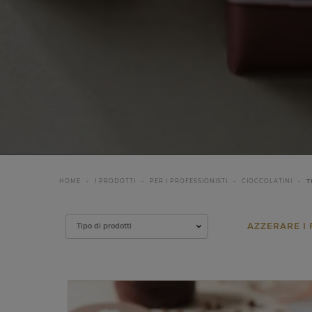
HOME
I PRODOTTI
PER I PROFESSIONISTI
CIOCCOLATINI
T
Filtrare
Tipo di prodotti