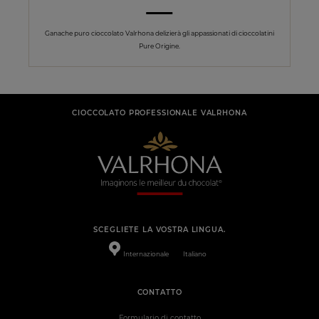
Ganache puro cioccolato Valrhona delizierà gli appassionati di cioccolatini
Pure Origine.
CIOCCOLATO PROFESSIONALE VALRHONA
SCEGLIETE LA VOSTRA LINGUA.
Internazionale
Italiano
CONTATTO
Formulario di contatto