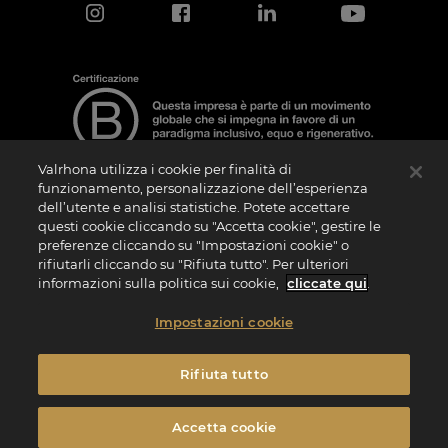
Valrhona utilizza i cookie per finalità di
funzionamento, personalizzazione dell’esperienza
dell’utente e analisi statistiche. Potete accettare
Nota sulla Certificazione
questi cookie cliccando su "Accetta cookie", gestire le
La “Certificazione B Corporation” è un logo che viene concesso in licenza da B Lab,
preferenze cliccando su "Impostazioni cookie" o
ente privato no profit, alle aziende che, come la nostra, hanno superato con
rifiutarli cliccando su "Rifiuta tutto". Per ulteriori
successo il B Impact Assessment (“BIA”) e soddisfano quindi i requisiti richiesti da B
Lab in termini di performance sociale e ambientale, responsabilità e trasparenza. Si
informazioni sulla politica sui cookie,
cliccate qui
.
specifica che B Lab non è un organismo di valutazione della conformità ai sensi del
Regolamento (UE) n. 765/2008 o un organismo di normazione nazionale, europeo o
internazionale ai sensi del Regolamento (UE) n. 1025/2012. I criteri del BIA sono
Impostazioni cookie
distinti e autonomi rispetto agli standard armonizzati risultanti dalle norme ISO o di
altri organismi di normazione e non sono ratificati da parte di istituzioni pubbliche
nazionali o europee.
Rifiuta tutto
Privacy
Note Legali
Informativa Cookies
Impostazioni dei cookie
Accetta cookie
Termini e condizioni