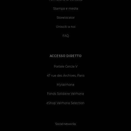
Stampa e media
Storelocator
Unisciti a noi
FAQ
ACCESSO DIRETTO
Portale Cercle V
47 rue des Archives, Paris
MyValrhona
Fonds Solidaire Valrhona
eShop Valrhona Selection
Social networks