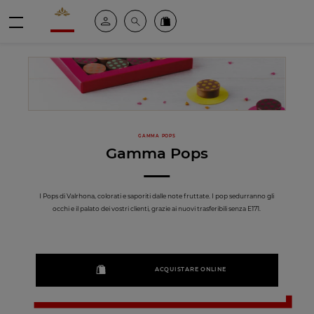
Valrhona - Imaginons le meilleur du chocolat
Il mio account
Cerca
Ordinate i nostri prodotti online
menu
GAMMA POPS
Gamma Pops
I Pops di Valrhona, colorati e saporiti dalle note fruttate. I pop sedurranno gli
occhi e il palato dei vostri clienti, grazie ai nuovi trasferibili senza E171.
ACQUISTARE ONLINE