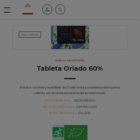
Valrhona - Imaginons le meilleur du chocolat
Mi cuenta
Buscar
Menú
EQUILIBRADO
PARA LA DEGUSTACIÓN
Tableta Oriado 60%
El dulzor untuoso y avainillado de Oriado invita a una siesta sobre la arena
caliente, con la caricia envolvente del sol sobre la piel.
NOTA PRINCIPAL
EQUILIBRADO
NOTA SECUNDARIO
AVAINILLADO
NOTA SINGULAR
DULZOR
Ecológico