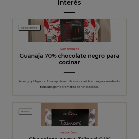
interés
EQUILIBRADO
PARA HORNEAR
Guanaja 70% chocolate negro para
cocinar
Amargo y Elegante : Guanaja desarrolla una increíble amargura, revelando
toda una gama aromática de notas cálidas.
NEGRO
ORIGEN ÚNICO