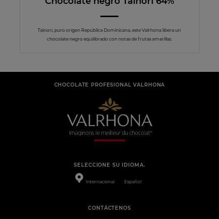
Chocolate negro Taïnori 64%
Taïnori, puro origen República Dominicana, este Valrhona libera un
chocolate negro equilibrado con notas de frutas amarillas.
CHOCOLATE PROFESIONAL VALRHONA
SELECCIONE SU IDIOMA.
Internacional
Español
CONTÁCTENOS