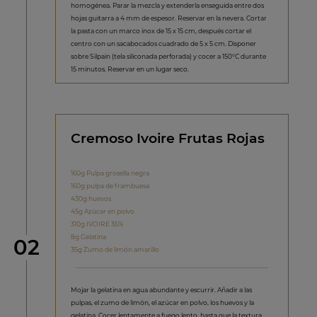
homogénea. Parar la mezcla y extenderla enseguida entre dos
hojas guitarra a 4 mm de espesor. Reservar en la nevera. Cortar
la pasta con un marco inox de 15 x 15 cm, después cortar el
centro con un sacabocados cuadrado de 5 x 5 cm. Disponer
sobre Silpain (tela siliconada perforada) y cocer a 150°C durante
15 minutos. Reservar en un lugar seco.
Cremoso Ivoire Frutas Rojas
160g Pulpa grosella negra
160g pulpa de frambuesa
430g huevos
45g Azúcar en polvo
310g IVOIRE 35%
8g Gelatina
Paso
02
35g Zumo de limón amarillo
Mojar la gelatina en agua abundante y escurrir. Añadir a las
pulpas, el zumo de limón, el azúcar en polvo, los huevos y la
gelatina. Cocer lentamente a fuego lento, hasta que la textura