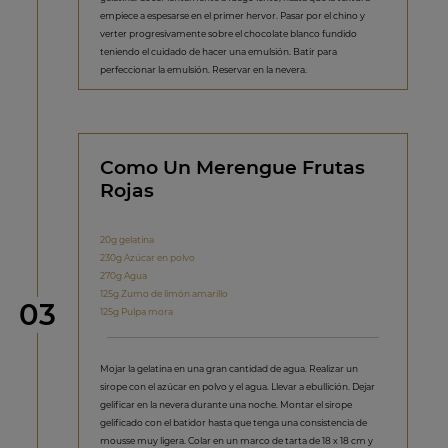
empiece a espesarse en el primer hervor. Pasar por el chino y
verter progresivamente sobre el chocolate blanco fundido
teniendo el cuidado de hacer una emulsión. Batir para
perfeccionar la emulsión. Reservar en la nevera.
Como Un Merengue Frutas
Rojas
20g gelatina
230g Azúcar en polvo
270g Agua
125g Zumo de limón amarillo
Paso
03
125g Pulpa mora
Mojar la gelatina en una gran cantidad de agua. Realizar un
sirope con el azúcar en polvo y el agua. Llevar a ebullición. Dejar
gelificar en la nevera durante una noche. Montar el sirope
gelificado con el batidor hasta que tenga una consistencia de
mousse muy ligera. Colar en un marco de tarta de 18 x 18 cm y