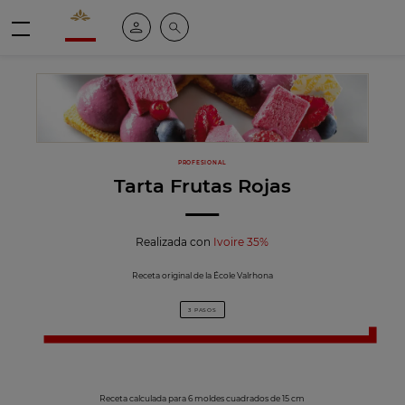
Valrhona - Imaginons le meilleur du chocolat
Mi cuenta
Buscar
Menú
PROFESIONAL
Tarta Frutas Rojas
Realizada con
Ivoire 35%
Receta original de la École Valrhona
3 PASOS
Receta calculada para 6 moldes cuadrados de 15 cm