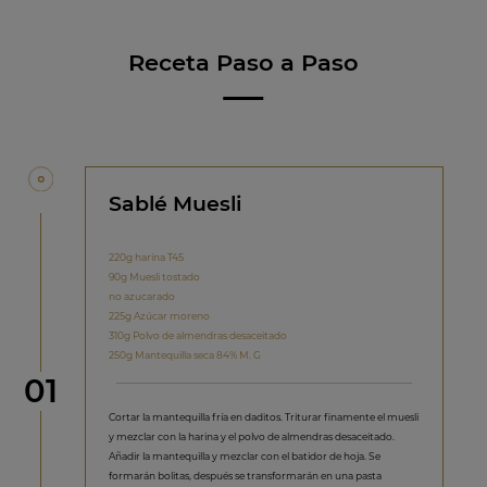
Receta Paso a Paso
Sablé Muesli
220g harina T45
90g Muesli tostado
no azucarado
225g Azúcar moreno
310g Polvo de almendras desaceitado
250g Mantequilla seca 84% M. G
Paso
01
Cortar la mantequilla fría en daditos. Triturar finamente el muesli
y mezclar con la harina y el polvo de almendras desaceitado.
Añadir la mantequilla y mezclar con el batidor de hoja. Se
formarán bolitas, después se transformarán en una pasta