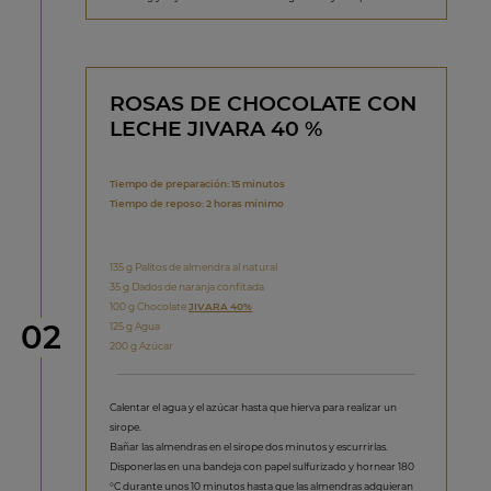
ROSAS DE CHOCOLATE CON
LECHE JIVARA 40 %
Tiempo de preparación: 15 minutos
Tiempo de reposo: 2 horas mínimo
135 g Palitos de almendra al natural
35 g Dados de naranja confitada
100 g Chocolate
JIVARA 40%
Paso
02
125 g Agua
200 g Azúcar
Calentar el agua y el azúcar hasta que hierva para realizar un
sirope.
Bañar las almendras en el sirope dos minutos y escurrirlas.
Disponerlas en una bandeja con papel sulfurizado y hornear 180
°C durante unos 10 minutos hasta que las almendras adquieran