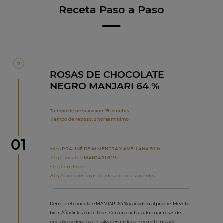
Receta Paso a Paso
ROSAS DE CHOCOLATE
NEGRO MANJARI 64 %
Tiempo de preparación: 15 minutos
Tiempo de reposo: 2 horas mínimo
Paso
01
160 g
PRALINÉ DE ALMENDRA Y AVELLANA 50 %
90 g Chocolate
MANJARI 64%
40 g Corn Flakes
20 g Arándanos rojos picados en trozos grandes
Derretir el chocolate MANJARI 64 % y añadirlo al praliné. Mezclar
bien. Añadir los corn flakes. Con un cuchara, formar rosas de
unos 15 g y dejarlas cristalizar en un lugar seco y templado.