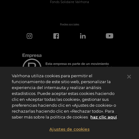
Fonds Solidaire Valrhona
Redes sociales
Valrhona utiliza cookies para permitir el
funcionamiento de este sitio web, personalizar la
experiencia del internauta y realizar análisis
estadísticos. Puede aceptar estas cookies haciendo
Aviso de certificación
clic en «Aceptar todas las cookies», gestionar sus
El logotipo “Certified B Corporation” lo concede B Lab, una organización privada sin
preferencias haciendo clic en «Ajustes de cookies» o
ánimo de lucro, a empresas como la nuestra que han superado con éxito la
rechazarlas haciendo clic en «Rechazar todo». Para
Evaluación de Impacto B (“BIA”) y cumplen los requisitos de B Lab en cuanto a
rendimiento social y medioambiental, responsabilidad y transparencia. B Lab no es
saber más sobre la política de cookies
haz clic aquí
.
un organismo de evaluación de la conformidad en el sentido del Reglamento (UE) nº
765/2008, ni un organismo de normalización nacional, europeo o internacional en el
sentido del Reglamento (UE) nº 1025/2012. Los criterios BIA son distintos e
Ajustes de cookies
independientes de las normas armonizadas emitidas por las normas ISO u otros
organismos de normalización, y no están ratificados por instituciones públicas