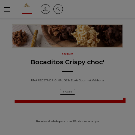
Valrhona - Imaginons le meilleur du chocolat
Mi cuenta
Buscar
Menú
GOURMET
Bocaditos Crispy choc'
UNA RECETA ORIGINAL DE la École Gourmet Valrhona
3 PASOS
Receta calculada para unas 20 uds. de cada tipo