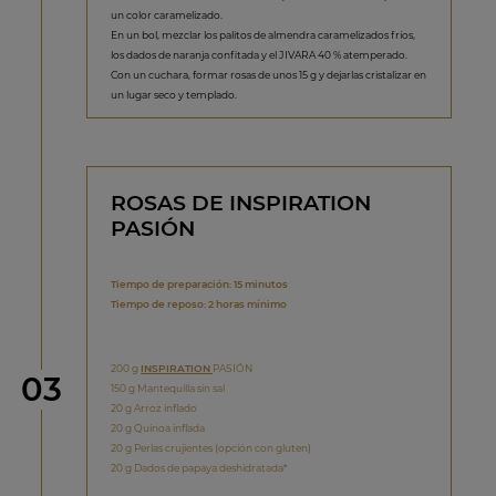
un color caramelizado.
En un bol, mezclar los palitos de almendra caramelizados fríos,
los dados de naranja confitada y el JIVARA 40 % atemperado.
Con un cuchara, formar rosas de unos 15 g y dejarlas cristalizar en
un lugar seco y templado.
ROSAS DE INSPIRATION
PASIÓN
Tiempo de preparación: 15 minutos
Tiempo de reposo: 2 horas mínimo
200 g
INSPIRATION
PASIÓN
Paso
03
150 g Mantequilla sin sal
20 g Arroz inflado
20 g Quinoa inflada
20 g Perlas crujientes (opción con gluten)
20 g Dados de papaya deshidratada*