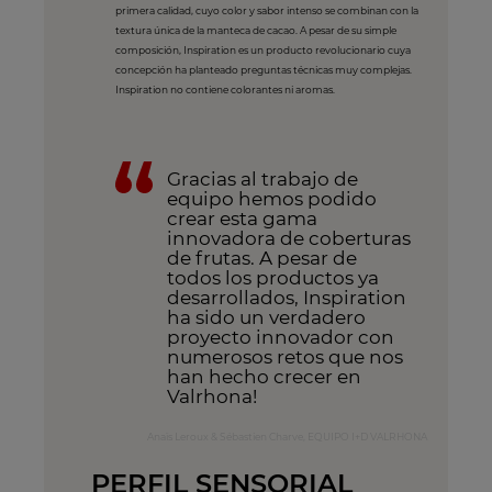
primera calidad, cuyo color y sabor intenso se combinan con la
textura única de la manteca de cacao. A pesar de su simple
composición, Inspiration es un producto revolucionario cuya
concepción ha planteado preguntas técnicas muy complejas.
Inspiration no contiene colorantes ni aromas.
Gracias al trabajo de
equipo hemos podido
crear esta gama
innovadora de coberturas
de frutas. A pesar de
todos los productos ya
desarrollados, Inspiration
ha sido un verdadero
proyecto innovador con
numerosos retos que nos
han hecho crecer en
Valrhona!
Anaïs Leroux & Sébastien Charve, EQUIPO I+D VALRHONA
PERFIL SENSORIAL