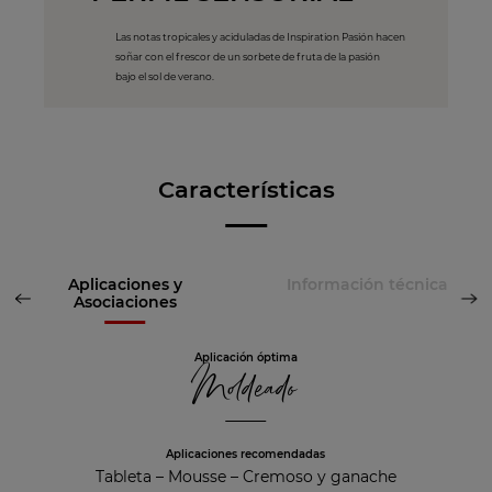
Las notas tropicales y aciduladas de Inspiration Pasión hacen
soñar con el frescor de un sorbete de fruta de la pasión
bajo el sol de verano.
Características
Aplicaciones y
Información técnica
Asociaciones
Aplicación óptima
Moldeado
Aplicaciones recomendadas
Tableta
–
Mousse
–
Cremoso y ganache