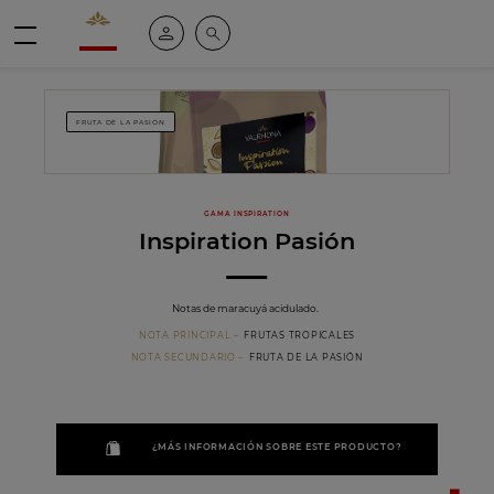
Valrhona - Imaginons le meilleur du chocolat
Mi cuenta
Buscar
Menú
FRUTA DE LA PASIÓN
GAMA INSPIRATION
Inspiration Pasión
Notas de maracuyá acidulado.
NOTA PRINCIPAL
FRUTAS TROPICALES
NOTA SECUNDARIO
FRUTA DE LA PASIÓN
¿MÁS INFORMACIÓN SOBRE ESTE PRODUCTO?