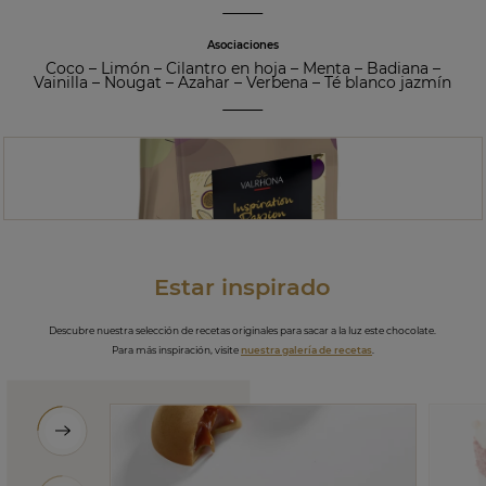
Asociaciones
Coco
–
Limón
–
Cilantro en hoja
–
Menta
–
Badiana
–
Vainilla
–
Nougat
–
Azahar
–
Verbena
–
Té blanco jazmín
Estar inspirado
Descubre nuestra selección de recetas originales para sacar a la luz este chocolate.
Para más inspiración, visite
nuestra galería de recetas
.