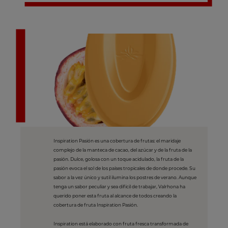
Inspiration Pasión es una cobertura de frutas: el maridaje
complejo de la manteca de cacao, del azúcar y de la fruta de la
pasión. Dulce, golosa con un toque acidulado, la fruta de la
pasión evoca el sol de los países tropicales de donde procede. Su
sabor a la vez único y sutil ilumina los postres de verano. Aunque
tenga un sabor peculiar y sea difícil de trabajar, Valrhona ha
querido poner esta fruta al alcance de todos creando la
cobertura de fruta Inspiration Pasión.
Inspiration está elaborado con fruta fresca transformada de