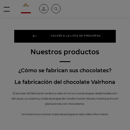
Valrhona - Imaginons le meilleur du chocolat
Mi cuenta
Buscar
Menú
VOLVER A LA LISTA DE PREGUNTAS
Nuestros productos
¿Cómo se fabrican sus chocolates?
La fabricación del chocolate Valrhona
El proceso de fabricación se lleva a cabo en torno a varias etapas, desde la selección
del cacao, su cosecha y todas las etapas de transformación de esta materia prima en
plantaciones o en chocolatería.
Le invitamos a conocer todas estas etapas en este vídeo informativo: