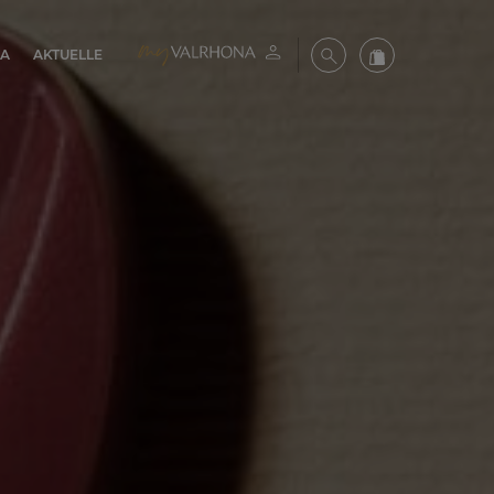
NA
AKTUELLE
Mein konto
Suche
Valrhona Colle