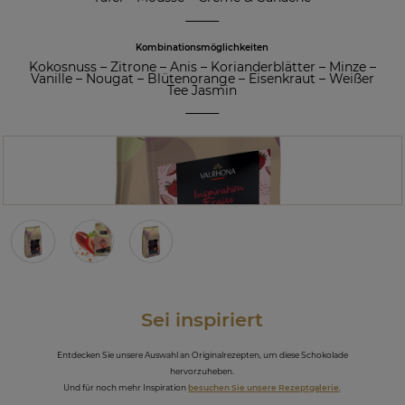
Kombinationsmöglichkeiten
Kokosnuss
–
Zitrone
–
Anis
–
Korianderblätter
–
Minze
–
Vanille
–
Nougat
–
Blütenorange
–
Eisenkraut
–
Weißer
Tee Jasmin
Sei inspiriert
Entdecken Sie unsere Auswahl an Originalrezepten, um diese Schokolade
hervorzuheben.
Und für noch mehr Inspiration
besuchen Sie unsere Rezeptgalerie
.