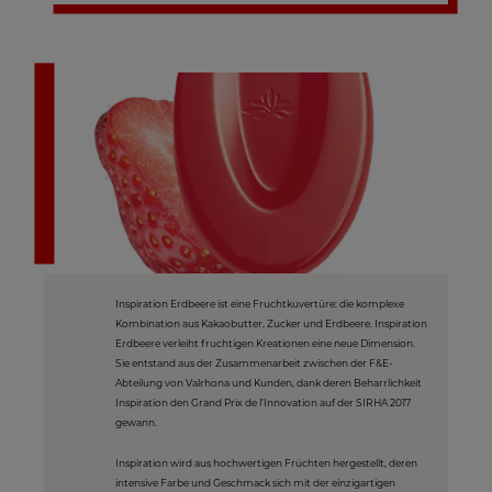
Inspiration Erdbeere ist eine Fruchtkuvertüre: die komplexe
Kombination aus Kakaobutter, Zucker und Erdbeere. Inspiration
Erdbeere verleiht fruchtigen Kreationen eine neue Dimension.
Sie entstand aus der Zusammenarbeit zwischen der F&E-
Abteilung von Valrhona und Kunden, dank deren Beharrlichkeit
Inspiration den Grand Prix de l’Innovation auf der SIRHA 2017
gewann.
Inspiration wird aus hochwertigen Früchten hergestellt, deren
intensive Farbe und Geschmack sich mit der einzigartigen