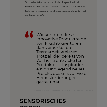
Textur der Kakaobutter verbinden. Inspiration ist ein
revolutionäres Produkt, dessen Schaffung sehr komplexe
technische Fragen aufwarf. Inspiration enthält weder Farb-
noch Aromastoffe.
Wir konnten diese
innovative Produktreihe
von Fruchtkuvertüren
dank einer tollen
Teamarbeit kreieren.
Trotz all der bereits von
Valrhona entwickelten
Produkte ist Inspiration
ein grundlegend neues
Projekt, das uns vor viele
Herausforderungen
gestellt hat!
Anaïs Leroux & Sébastien Charve, F&E TEAM VALRHONA
SENSORISCHES