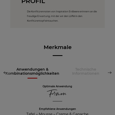
PROFIL
Die Konfitürennoten von Inspiration Erdbeere erinnern an die
freudige Erwartung, mit der wir den Löffel in den
Konfitürentopf eintauchen.
Merkmale
Anwendungen &
Technische
Kombinationsmöglichkeiten
Informationen
Optimale Anwendung
Formen
Empfohlene Anwendungen
Tafel
–
Mousse
–
Creme & Ganache