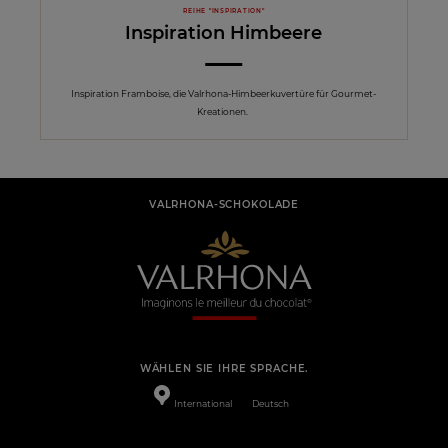
REIHE "INSPIRATION"
Inspiration Himbeere
Inspiration Framboise, die Valrhona-Himbeerkuvertüre für Gourmet-
Kreationen.
VALRHONA-SCHOKOLADE
WÄHLEN SIE IHRE SPRACHE.
International
Deutsch