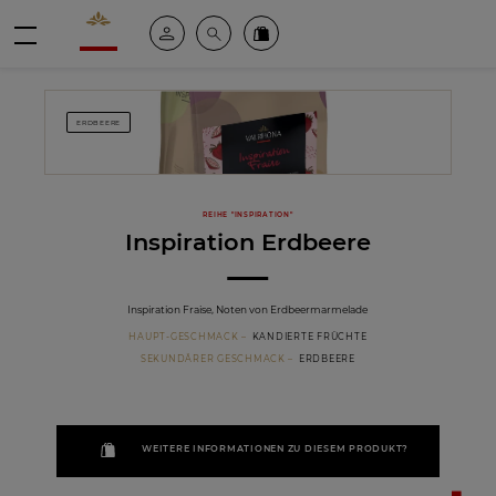
Valrhona - Imaginons le meilleur du chocolat
Mein konto
Suche
Valrhona Collection
Menü
ERDBEERE
REIHE "INSPIRATION"
Inspiration Erdbeere
Inspiration Fraise, Noten von Erdbeermarmelade
HAUPT-GESCHMACK
KANDIERTE FRÜCHTE
SEKUNDÄRER GESCHMACK
ERDBEERE
WEITERE INFORMATIONEN ZU DIESEM PRODUKT?