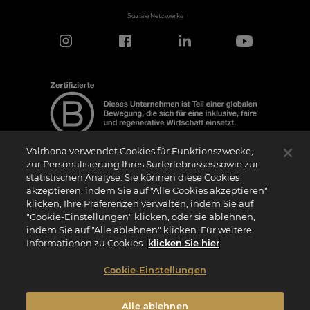
Soziale Netzwerke
Valrhona verwendet Cookies für Funktionszwecke,
zur Personalisierung Ihres Surferlebnisses sowie zur
statistischen Analyse. Sie können diese Cookies
Hinweis zur Zertifizierung
akzeptieren, indem Sie auf "Alle Cookies akzeptieren"
Das Logo “Certified B Corporation” (bzw. die Versionen in anderen Sprachen, wie
klicken, Ihre Präferenzen verwalten, indem Sie auf
z.B. “Zertifizierte B Corporation”) wird von B Lab, einer privaten Non-Profit-
Organisation, an Unternehmen vergeben, die wie wir das B Impact Assessment
"Cookie-Einstellungen" klicken, oder sie ablehnen,
(“BIA”) erfolgreich abgeschlossen haben und die Anforderungen von B Lab an
indem Sie auf "Alle ablehnen" klicken. Für weitere
soziale und ökologische Leistung, Verantwortung und Transparenz erfüllen. Es wird
darauf hingewiesen, dass B Lab weder eine Konformitätsbewertungsstelle im Sinne
Informationen zu Cookies
klicken Sie hier
.
der Verordnung (EU) Nr. 765/2008 noch eine nationale, europäische oder
internationale Normungsorganisation im Sinne der Verordnung (EU) Nr. 1025/2012
ist. Die Kriterien des BIA sind eigenständig und unabhängig von den harmonisierten
Cookie-Einstellungen
Standards, die sich aus ISO-Normen oder anderen Normungsgremien ergeben, und
sie werden nicht von nationalen oder europäischen öffentlichen Institutionen
ratifiziert.
Alle ablehnen