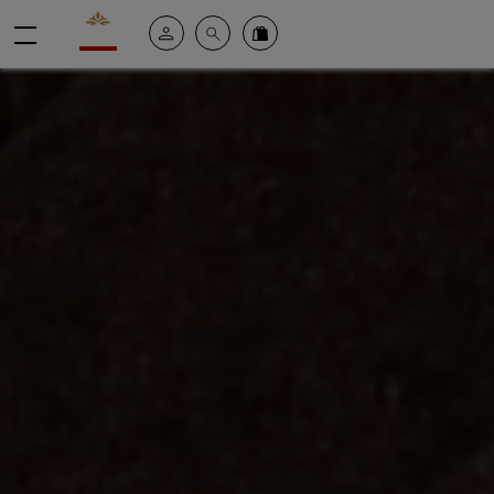
Valrhona - Imaginons le meilleur du chocolat
Mein konto
Suche
Valrhona Collection
Menü