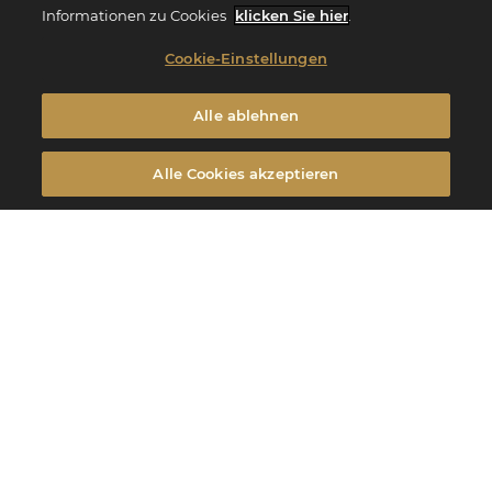
Informationen zu Cookies
klicken Sie hier
.
Cookie-Einstellungen
Alle ablehnen
Alle Cookies akzeptieren
Finden Sie alle Valrhona-Produkte für die Verarbeitung von Gebäck
und Schokolade. Stellen Sie einzigartige Rezepte her und kosten
Sie außergewöhnliche Schokolade.
Produkte
des Moments