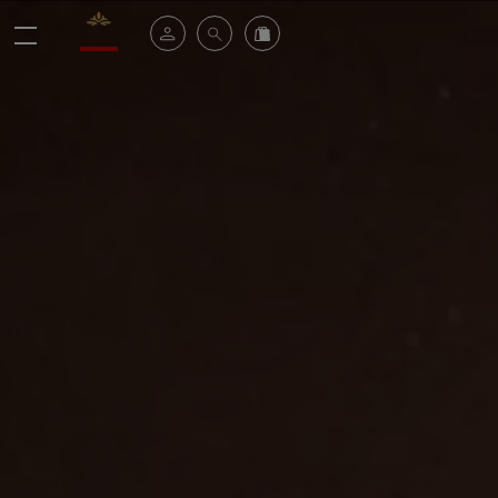
Valrhona - Imaginons le meilleur du chocolat
Mein konto
Suche
Valrhona Collection
Menü