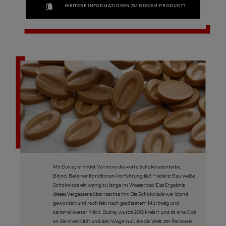
WEITERE INFORMATIONEN ZU DIESEM PRODUKT?
Mit Dulcey erfindet Valrhona die vierte Schokoladenfarbe:
Blond. Bei einer Konditoren-Vorführung ließ Frédéric Bau weiße
Schokolade ein wenig zu lange im Wasserbad. Das Ergebnis
dieses Vergessens überraschte ihn: Die Schokolade war blond
geworden und roch fein nach geröstetem Mürbteig und
karamellisierter Milch. Dulcey wurde 2012 kreiert und ist eine Ode
an die Kreativität und den Wagemut, die die Welt der Patisserie