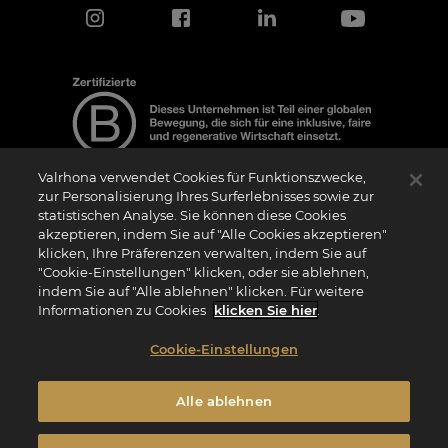
Valrhona verwendet Cookies für Funktionszwecke,
zur Personalisierung Ihres Surferlebnisses sowie zur
statistischen Analyse. Sie können diese Cookies
Hinweis zur Zertifizierung
akzeptieren, indem Sie auf "Alle Cookies akzeptieren"
Das Logo “Certified B Corporation” (bzw. die Versionen in anderen Sprachen, wie
klicken, Ihre Präferenzen verwalten, indem Sie auf
z.B. “Zertifizierte B Corporation”) wird von B Lab, einer privaten Non-Profit-
Organisation, an Unternehmen vergeben, die wie wir das B Impact Assessment
"Cookie-Einstellungen" klicken, oder sie ablehnen,
(“BIA”) erfolgreich abgeschlossen haben und die Anforderungen von B Lab an
indem Sie auf "Alle ablehnen" klicken. Für weitere
soziale und ökologische Leistung, Verantwortung und Transparenz erfüllen. Es wird
darauf hingewiesen, dass B Lab weder eine Konformitätsbewertungsstelle im Sinne
Informationen zu Cookies
klicken Sie hier
.
der Verordnung (EU) Nr. 765/2008 noch eine nationale, europäische oder
internationale Normungsorganisation im Sinne der Verordnung (EU) Nr. 1025/2012
ist. Die Kriterien des BIA sind eigenständig und unabhängig von den harmonisierten
Cookie-Einstellungen
Standards, die sich aus ISO-Normen oder anderen Normungsgremien ergeben, und
sie werden nicht von nationalen oder europäischen öffentlichen Institutionen
ratifiziert.
Alle ablehnen
Privatsphäre
Seite mit Rechtlichen Hinweisen
Cookie-Richtlinie