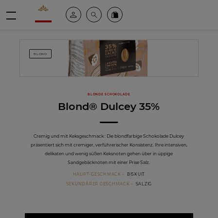
Valrhona - Imaginons le meilleur du chocolat
Mein konto
Suche
Valrhona Collection
Menü
BLOND
BLONDE SCHOKOLADE
Blond® Dulcey 35%
Cremig und mit Keksgeschmack : Die blondfarbige Schokolade Dulcey
präsentiert sich mit cremiger, verführerischer Konsistenz. Ihre intensiven,
delikaten und wenig süßen Keksnoten gehen über in üppige
Sandgebäcknoten mit einer Prise Salz.
HAUPT-GESCHMACK
BISKUIT
SEKUNDÄRER GESCHMACK
SALZIG