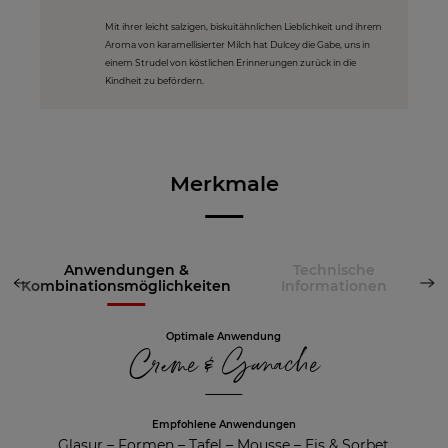
Mit ihrer leicht salzigen, biskuitähnlichen Lieblichkeit und ihrem
Aroma von karamellisierter Milch hat Dulcey die Gabe, uns in
einem Strudel von köstlichen Erinnerungen zurück in die
Kindheit zu befördern.
Merkmale
Anwendungen &
Technische
Kombinationsmöglichkeiten
Informationen
Optimale Anwendung
Creme & Ganache
Empfohlene Anwendungen
Glasur
–
Formen
–
Tafel
–
Mousse
–
Eis & Sorbet