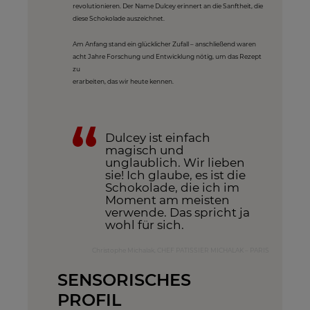
revolutionieren. Der Name Dulcey erinnert an die Sanftheit, die
diese Schokolade auszeichnet.
Am Anfang stand ein glücklicher Zufall – anschließend waren
acht Jahre Forschung und Entwicklung nötig, um das Rezept
zu
erarbeiten, das wir heute kennen.
Dulcey ist einfach
magisch und
unglaublich. Wir lieben
sie! Ich glaube, es ist die
Schokolade, die ich im
Moment am meisten
verwende. Das spricht ja
wohl für sich.
Christophe Michalak, CHEF PATISSIER MICHALAK – PARIS
SENSORISCHES
PROFIL