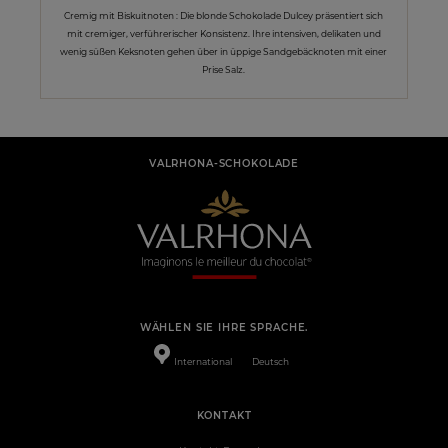
Cremig mit Biskuitnoten : Die blonde Schokolade Dulcey präsentiert sich
mit cremiger, verführerischer Konsistenz. Ihre intensiven, delikaten und
wenig süßen Keksnoten gehen über in üppige Sandgebäcknoten mit einer
Prise Salz.
VALRHONA-SCHOKOLADE
WÄHLEN SIE IHRE SPRACHE.
International
Deutsch
KONTAKT