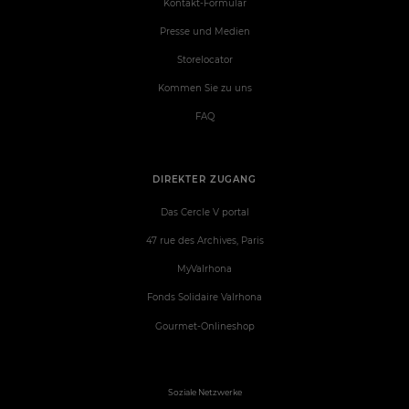
Kontakt-Formular
Presse und Medien
Storelocator
Kommen Sie zu uns
FAQ
DIREKTER ZUGANG
Das Cercle V portal
47 rue des Archives, Paris
MyValrhona
Fonds Solidaire Valrhona
Gourmet-Onlineshop
Soziale Netzwerke