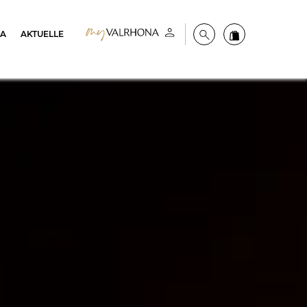
NA
AKTUELLE
Mein konto
Suche
Valrhona Colle