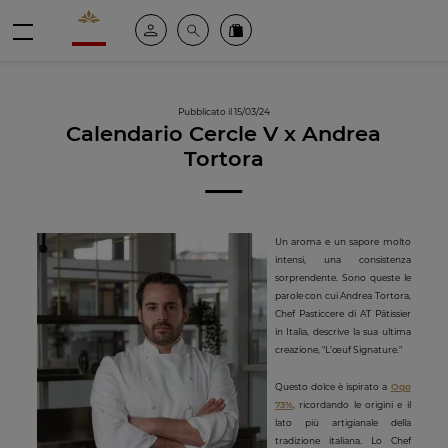
Valrhona - Imaginons le meilleur du chocolat
Il mio account
Cerca
Ordinate i nostri prodotti online
menu
Pubblicato il 15/03/24
Calendario Cercle V x Andrea
Tortora
Un aroma e un sapore molto
intensi, una consistenza
sorprendente. Sono queste le
parole con cui Andrea Tortora,
Chef Pasticcere di AT Pâtissier
in Italia, descrive la sua ultima
creazione, "L'œuf Signature."
Questo dolce è ispirato a
Oqo
73%
, ricordando le origini e il
lato più artigianale della
tradizione italiana. Lo Chef