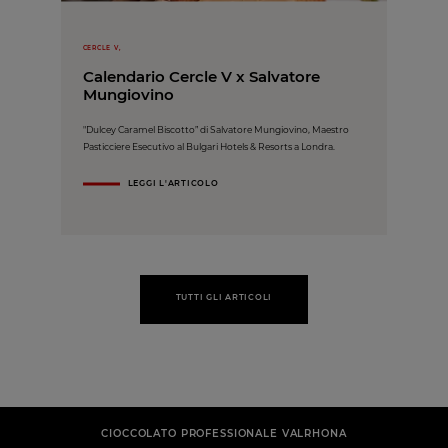
CERCLE V,
Calendario Cercle V x Salvatore
Mungiovino
"Dulcey Caramel Biscotto” di Salvatore Mungiovino, Maestro
Pasticciere Esecutivo al Bulgari Hotels & Resorts a Londra.
LEGGI L'ARTICOLO
TUTTI GLI ARTICOLI
CIOCCOLATO PROFESSIONALE VALRHONA