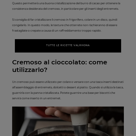
Questo permetterà una buona cristallizzazione del burro di cacao per ottenere la
consistenza desiderata del cremoso, in particolare per gli inserti degli entremets.
Si consiglia di far cristallizzare il cremoso in frigorifero, colare in un disco, quindi
congelarlo. In questo modo, le texture che otterrete non rischieranno di essere
frastagliate o crepate a causa di un raffreddamento troppo rapido.
TUTTE LE RICETTE VALRHONA
Cremoso al cioccolato: come
utilizzarlo?
Un cremoso può essere utilizzato per colare o versare con una tasca inserti destinati
all'assemblaggio di entremets, dolcetti o dessert al piatto. Quando si utilizza la tasca,
guarnirla con la panna cristallizzata. Potete guarnire una base per biscotti che
servirà come inserto in un entremet.