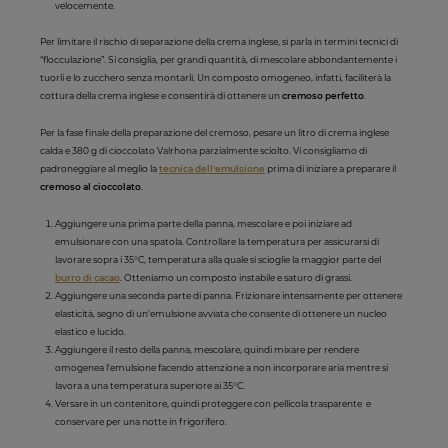
velocemente.
Per limitare il rischio di separazione della crema inglese, si parla in termini tecnici di
“flocculazione”. Si consiglia, per grandi quantità, di mescolare abbondantemente i
tuorli e lo zucchero senza montarli. Un composto omogeneo, infatti, faciliterà la
cottura della crema inglese e consentirà di ottenere un
cremoso perfetto
.
Per la fase finale della preparazione del cremoso, pesare un litro di crema inglese
calda e 380 g di cioccolato Valrhona parzialmente sciolto. Vi consigliamo di
padroneggiare al meglio la
tecnica dell'emulsione
prima di iniziare a preparare il
cremoso al cioccolato
.
Aggiungere una prima parte della panna, mescolare e poi iniziare ad
emulsionare con una spatola. Controllare la temperatura per assicurarsi di
lavorare sopra i 35°C, temperatura alla quale si scioglie la maggior parte del
burro di cacao
. Otteniamo un composto instabile e saturo di grassi.
Aggiungere una seconda parte di panna. Frizionare intensamente per ottenere
elasticità, segno di un'emulsione avviata che consente di ottenere un nucleo
elastico e lucido.
Aggiungere il resto della panna, mescolare, quindi mixare per rendere
omogenea l'emulsione facendo attenzione a non incorporare aria mentre si
lavora a una temperatura superiore ai 35°C.
Versare in un contenitore, quindi proteggere con pellicola trasparente e
conservare per una notte in frigorifero.