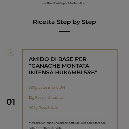
Ricetta calcolata per 6 torte - Ø16cm
Ricetta Step by Step
AMIDO DI BASE PER
“GANACHE MONTATA
INTENSA HUKAMBI 53%"
390g Latte intero UHT
12g Fecola di patate
Step
01
402g Peso totale
Mescolare a freddo una piccola parte del latte con la fecola di
patate e mettere da parte.