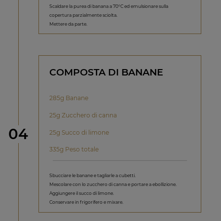
Scaldare la purea di banana a 70°C ed emulsionare sulla
copertura parzialmente sciolta.
Mettere da parte.
COMPOSTA DI BANANE
285g Banane
25g Zucchero di canna
Step
04
25g Succo di limone
335g Peso totale
Sbucciare le banane e tagliarle a cubetti.
Mescolare con lo zucchero di canna e portare a ebollizione.
Aggiungere il succo di limone.
Conservare in frigorifero e mixare.