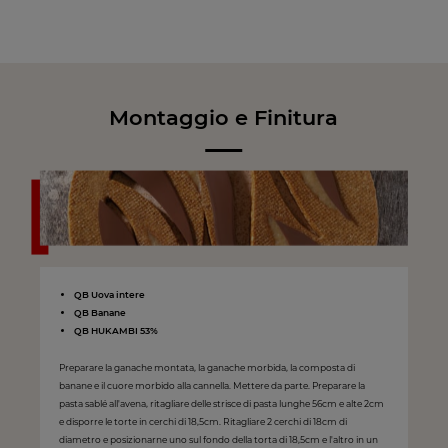
Montaggio e Finitura
QB Uova intere
QB Banane
QB HUKAMBI 53%
Preparare la ganache montata, la ganache morbida, la composta di
banane e il cuore morbido alla cannella. Mettere da parte. Preparare la
pasta sablé all'avena, ritagliare delle strisce di pasta lunghe 56cm e alte 2cm
e disporre le torte in cerchi di 18,5cm. Ritagliare 2 cerchi di 18cm di
diametro e posizionarne uno sul fondo della torta di 18,5cm e l'altro in un