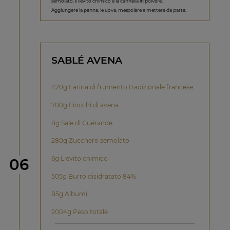
semolato, il lievito chimico e la cannella in polvere.
Aggiungere la panna, le uova, mescolare e mettere da parte.
SABLÉ AVENA
420g Farina di frumento tradizionale francese
700g Fiocchi di avena
8g Sale di Guérande
280g Zucchero semolato
6g Lievito chimico
Step
06
505g Burro disidratato 84%
85g Albumi
2004g Peso totale