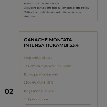
Scaldare il resto del latte a 85-90°C.
Versare una parte del latte caldo sul composto di latte e fecola.
Mettere il tutto nello strumento di cottura e portare a
ebollizione.
GANACHE MONTATA
INTENSA HUKAMBI 53%
360g Amido di base
3g Gelatina in polvere 220 Bloom
15g Acqua d'idratazione
230g HUKAMBI 53%
Step
02
145g Panna UHT 35%
753g Peso totale