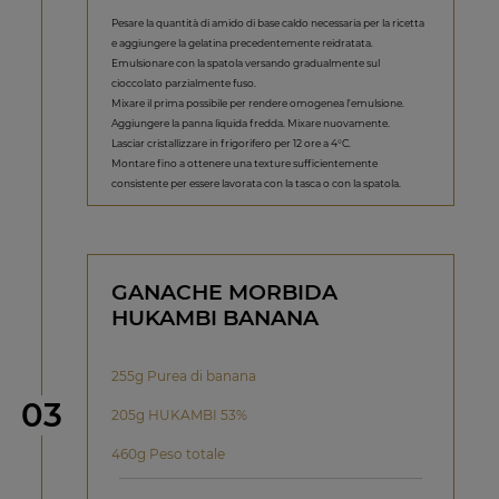
Pesare la quantità di amido di base caldo necessaria per la ricetta
e aggiungere la gelatina precedentemente reidratata.
Emulsionare con la spatola versando gradualmente sul
cioccolato parzialmente fuso.
Mixare il prima possibile per rendere omogenea l'emulsione.
Aggiungere la panna liquida fredda. Mixare nuovamente.
Lasciar cristallizzare in frigorifero per 12 ore a 4°C.
Montare fino a ottenere una texture sufficientemente
consistente per essere lavorata con la tasca o con la spatola.
GANACHE MORBIDA
HUKAMBI BANANA
255g Purea di banana
Step
03
205g HUKAMBI 53%
460g Peso totale