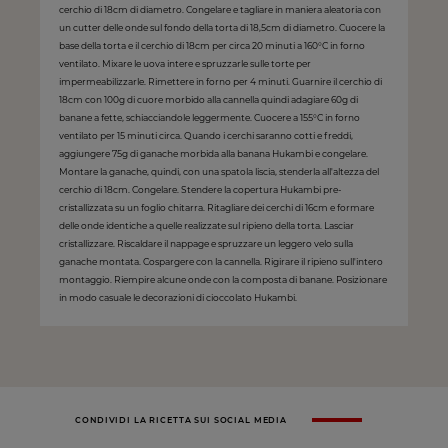
cerchio di 18cm di diametro. Congelare e tagliare in maniera aleatoria con
un cutter delle onde sul fondo della torta di 18,5cm di diametro. Cuocere la
base della torta e il cerchio di 18cm per circa 20 minuti a 160°C in forno
ventilato. Mixare le uova intere e spruzzarle sulle torte per
impermeabilizzarle. Rimettere in forno per 4 minuti. Guarnire il cerchio di
18cm con 100g di cuore morbido alla cannella quindi adagiare 60g di
banane a fette, schiacciandole leggermente. Cuocere a 155°C in forno
ventilato per 15 minuti circa. Quando i cerchi saranno cotti e freddi,
aggiungere 75g di ganache morbida alla banana Hukambi e congelare.
Montare la ganache, quindi, con una spatola liscia, stenderla all'altezza del
cerchio di 18cm. Congelare. Stendere la copertura Hukambi pre-
cristallizzata su un foglio chitarra. Ritagliare dei cerchi di 16cm e formare
delle onde identiche a quelle realizzate sul ripieno della torta. Lasciar
cristallizzare. Riscaldare il nappage e spruzzare un leggero velo sulla
ganache montata. Cospargere con la cannella. Rigirare il ripieno sull'intero
montaggio. Riempire alcune onde con la composta di banane. Posizionare
in modo casuale le decorazioni di cioccolato Hukambi.
CONDIVIDI LA RICETTA SUI SOCIAL MEDIA