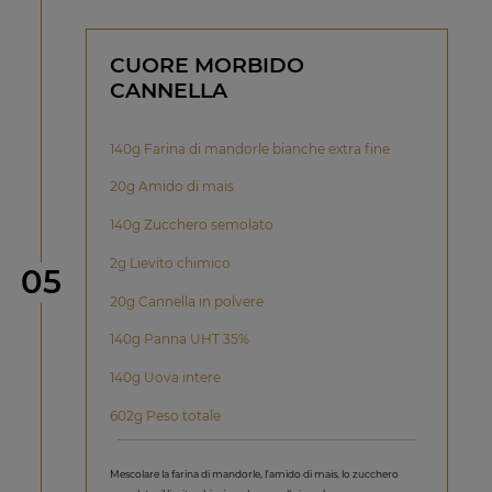
CUORE MORBIDO
CANNELLA
140g Farina di mandorle bianche extra fine
20g Amido di mais
140g Zucchero semolato
2g Lievito chimico
Step
05
20g Cannella in polvere
140g Panna UHT 35%
140g Uova intere
602g Peso totale
Mescolare la farina di mandorle, l'amido di mais, lo zucchero