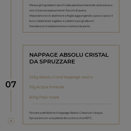
Mixare gli ingredienti secchi nella planetaria facendo attenzione a
non tritare eccessivamente i fiocchi di avena.
Mescolare con lo sbattitore a foglia aggiungendo a poco a poco il
burro disidratato tagliato a cubetti e poi gli albumi.
Stendere immediatamente e mettere da parte.
NAPPAGE ABSOLU CRISTAL
DA SPRUZZARE
545g Absolu Cristal Nappage neutro
Step
07
55g Acqua minerale
600g Peso totale
Portare a ebollizione il nappage Absolu Cristal con l'acqua.
Spruzzare con una pistola da cucina a circa 80°C.