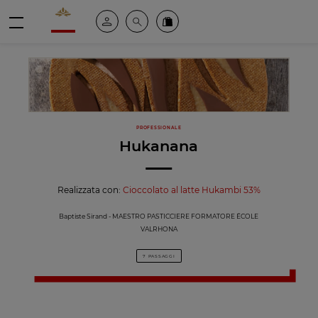
Valrhona - Imaginons le meilleur du chocolat
Il mio account
Cerca
Ordinate i nostri prodotti online
menu
PROFESSIONALE
Hukanana
Realizzata con:
Cioccolato al latte Hukambi 53%
Baptiste Sirand - MAESTRO PASTICCIERE FORMATORE ÉCOLE
VALRHONA
7 PASSAGGI