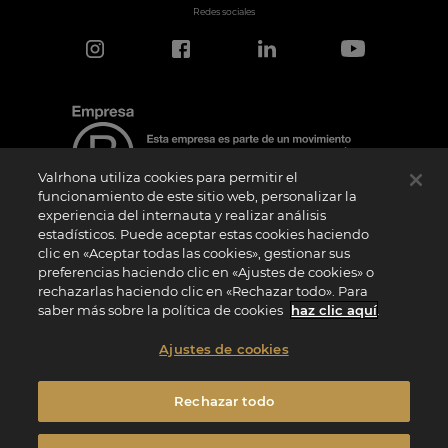
Redes sociales
Valrhona utiliza cookies para permitir el
funcionamiento de este sitio web, personalizar la
experiencia del internauta y realizar análisis
estadísticos. Puede aceptar estas cookies haciendo
Aviso de certificación
clic en «Aceptar todas las cookies», gestionar sus
El logotipo “Certified B Corporation” lo concede B Lab, una organización privada sin
preferencias haciendo clic en «Ajustes de cookies» o
ánimo de lucro, a empresas como la nuestra que han superado con éxito la
rechazarlas haciendo clic en «Rechazar todo». Para
Evaluación de Impacto B (“BIA”) y cumplen los requisitos de B Lab en cuanto a
rendimiento social y medioambiental, responsabilidad y transparencia. B Lab no es
saber más sobre la política de cookies
haz clic aquí
.
un organismo de evaluación de la conformidad en el sentido del Reglamento (UE) nº
765/2008, ni un organismo de normalización nacional, europeo o internacional en el
sentido del Reglamento (UE) nº 1025/2012. Los criterios BIA son distintos e
Ajustes de cookies
independientes de las normas armonizadas emitidas por las normas ISO u otros
organismos de normalización, y no están ratificados por instituciones públicas
nacionales o europeas.
Rechazar todo
Privacidad
Menciones Legales
Política de cookies