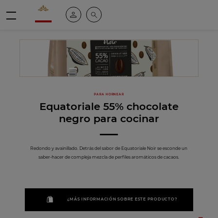
Valrhona - Imaginons le meilleur du chocolat
Mi cuenta
Buscar
Menú
PARA HORNEAR
Equatoriale 55% chocolate
negro para cocinar
Redondo y avainillado. Detrás del sabor de Equatoriale Noir se esconde un
saber-hacer de compleja mezcla de perfiles aromáticos de cacaos.
¿MÁS INFORMACIÓN SOBRE ESTE PRODUCTO?