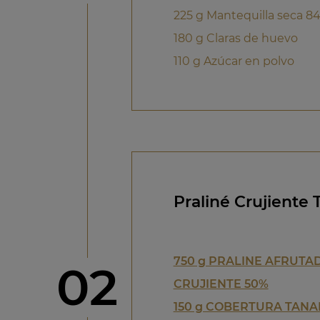
225 g Mantequilla seca 8
180 g Claras de huevo
110 g Azúcar en polvo
Praliné Crujiente 
750 g PRALINE AFRUTA
Paso
02
CRUJIENTE 50%
150 g COBERTURA TANA