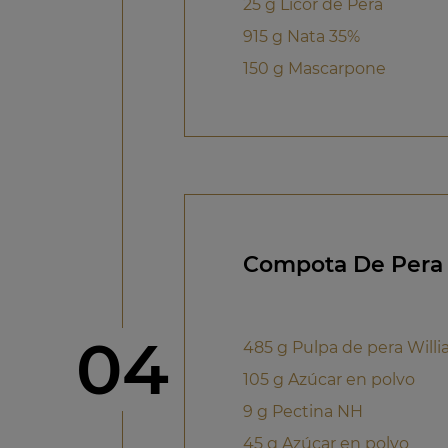
25 g Licor de Pera
915 g Nata 35%
150 g Mascarpone
Compota De Pera
Paso
04
485 g Pulpa de pera Will
105 g Azúcar en polvo
9 g Pectina NH
45 g Azúcar en polvo