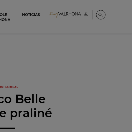
COLE
NOTICIAS
Mi cuenta
Buscar
HONA
ROFESIONAL
co Belle
e praliné