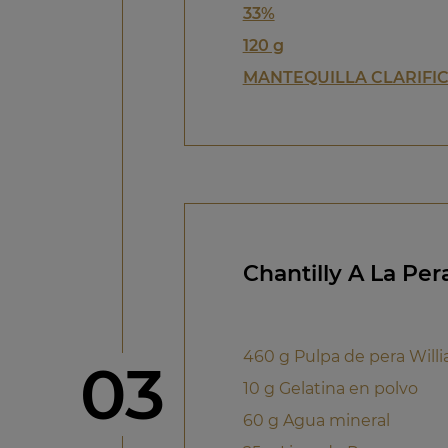
33%
120 g
MANTEQUILLA CLARIFIC
Chantilly A La Per
460 g Pulpa de pera Will
Paso
03
10 g Gelatina en polvo
60 g Agua mineral