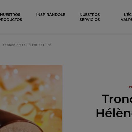
ocolat
NUESTROS
INSPIRÁNDOLE
NUESTROS
L’É
PRODUCTOS
SERVICIOS
VALR
TRONCO BELLE HÉLÈNE PRALINÉ
P
Tron
Hélèn