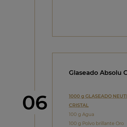
Glaseado Absolu Or
Paso
06
1000 g GLASEADO NEU
CRISTAL
100 g Agua
100 g Polvo brillante Oro