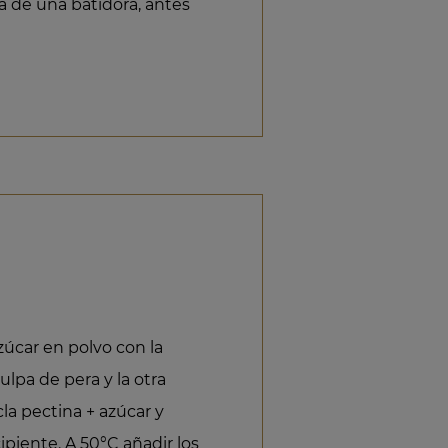
a de una batidora, antes
úcar en polvo con la
pulpa de pera y la otra
la pectina + azúcar y
cipiente. A 50°C añadir los