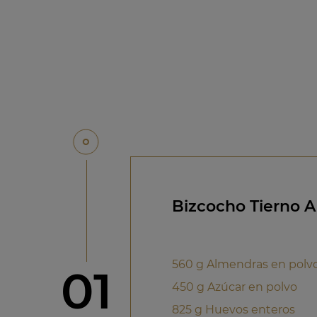
Bizcocho Tierno A
560 g Almendras en polv
Paso
01
450 g Azúcar en polvo
825 g Huevos enteros