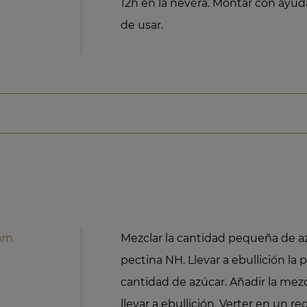
12h en la nevera. Montar con ayud
de usar.
iam
Mezclar la cantidad pequeña de az
pectina NH. Llevar a ebullición la 
cantidad de azúcar. Añadir la mezc
llevar a ebullición. Verter en un re