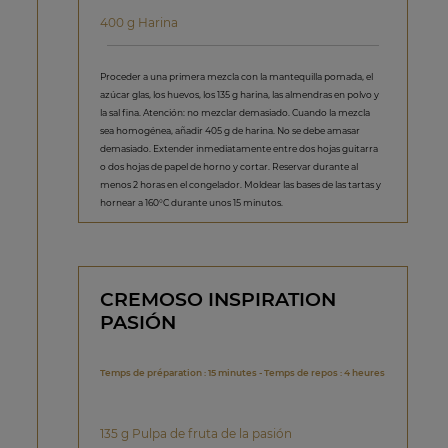
400 g Harina
Proceder a una primera mezcla con la mantequilla pomada, el
azúcar glas, los huevos, los 135 g harina, las almendras en polvo y
la sal fina. Atención: no mezclar demasiado. Cuando la mezcla
sea homogénea, añadir 405 g de harina. No se debe amasar
demasiado. Extender inmediatamente entre dos hojas guitarra
o dos hojas de papel de horno y cortar. Reservar durante al
menos 2 horas en el congelador. Moldear las bases de las tartas y
hornear a 160°C durante unos 15 minutos.
CREMOSO INSPIRATION
PASIÓN
Temps de préparation : 15 minutes - Temps de repos : 4 heures
135 g Pulpa de fruta de la pasión