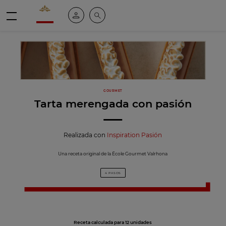
Valrhona - Imaginons le meilleur du chocolat
Mi cuenta
Buscar
Menú
GOURMET
Tarta merengada con pasión
Realizada con
Inspiration Pasión
Una receta original de la École Gourmet Valrhona
4 PASOS
Receta calculada para 12 unidades