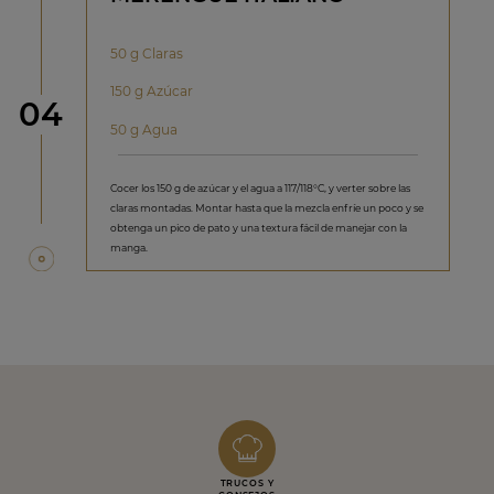
50 g Claras
150 g Azúcar
Paso
04
50 g Agua
Cocer los 150 g de azúcar y el agua a 117/118°C, y verter sobre las
claras montadas. Montar hasta que la mezcla enfríe un poco y se
obtenga un pico de pato y una textura fácil de manejar con la
manga.
TRUCOS Y