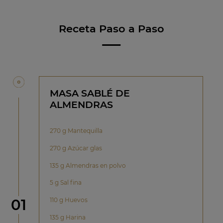
Receta Paso a Paso
MASA SABLÉ DE
ALMENDRAS
270 g Mantequilla
270 g Azúcar glas
135 g Almendras en polvo
5 g Sal fina
Paso
110 g Huevos
01
135 g Harina