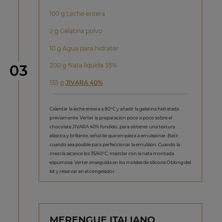
100 g Leche entera
2 g Gelatina polvo
10 g Agua para hidratar
Paso
200 g Nata líquida 35%
03
135 g
JIVARA 40%
Calentar la leche entera a 80°C y añadir la gelatina hidratada
previamente. Verter la preparación poco a poco sobre el
chocolate JIVARA 40% fundido, para obtener una textura
elástica y brillante, señal de que empieza a emulsionar. Batir
cuando sea posible para perfeccionar la emulsión. Cuando la
mezcla alcance los 35/40°C, mezclar con la nata montada
espumosa. Verter enseguida en los moldes de silicona Oblong del
kit y reservar en el congelador.
MERENGUE ITALIANO