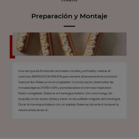
CONSEJOS
Preparación y Montaje
Una vez que los fondos de tarta estén cocidos y enfriados, realizar el
cremoso INSPIRATION PASIÓN para verterlo directamente en el interior
hasta arriba. Reservar en el congelador. A continuación, desmoldar las
mousses ligeras JIVARA 40% y ponerlas sobre el cremoso Inspiration
Pasión congelado. Elaborar el merengue italiano. Con una manga, sin
boquilla, cortar el pico al bies y hacer un escudillado irregular del merengue.
Dorar el merengue italiano con un soplete. Reservar durante 4 horas en la
nevera antes de servir.