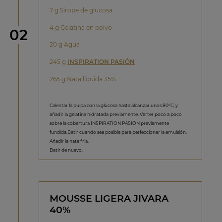
7 g Sirope de glucosa
4 g Gelatina en polvo
Paso
02
20 g Agua
245 g
INSPIRATION PASIÓN
265 g Nata líquida 35%
Calentar la pulpa con la glucosa hasta alcanzar unos 80°C, y
añadir la gelatina hidratada previamente. Verter poco a poco
sobre la cobertura INSPIRATION PASIÓN previamente
fundida.Batir cuando sea posible para perfeccionar la emulsión.
Añadir la nata fría.
Batir de nuevo.
MOUSSE LIGERA JIVARA
40%