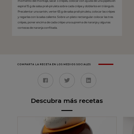
momento del montaje, sacar 3 crêpes, colocar con ayuda de una pipeta en
espiral 15 g de salsa prali-piruleta sobre cada crêpe y doblarlos en triángulo.
Precalentar una sartén, verter 65 g de salsa prali-piruleta, colocar las crêpes
y regarlas con la salsa caliente. Sobre un plato rectangular colocar las tres
crêpes, poner encima de cada crêpe una suprema de naranja y algunas
cortezas de naranja confitada.
COMPARTA LA RECETA EN LOS MEDIOS SOCIALES
Descubra más recetas