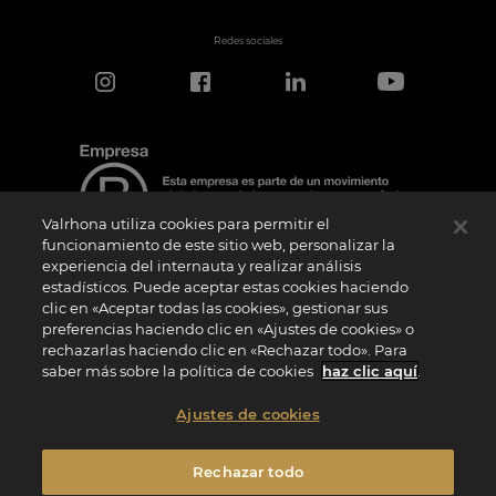
Redes sociales
Valrhona utiliza cookies para permitir el
funcionamiento de este sitio web, personalizar la
experiencia del internauta y realizar análisis
estadísticos. Puede aceptar estas cookies haciendo
Aviso de certificación
clic en «Aceptar todas las cookies», gestionar sus
El logotipo “Certified B Corporation” lo concede B Lab, una organización privada sin
preferencias haciendo clic en «Ajustes de cookies» o
ánimo de lucro, a empresas como la nuestra que han superado con éxito la
rechazarlas haciendo clic en «Rechazar todo». Para
Evaluación de Impacto B (“BIA”) y cumplen los requisitos de B Lab en cuanto a
rendimiento social y medioambiental, responsabilidad y transparencia. B Lab no es
saber más sobre la política de cookies
haz clic aquí
.
un organismo de evaluación de la conformidad en el sentido del Reglamento (UE) nº
765/2008, ni un organismo de normalización nacional, europeo o internacional en el
sentido del Reglamento (UE) nº 1025/2012. Los criterios BIA son distintos e
Ajustes de cookies
independientes de las normas armonizadas emitidas por las normas ISO u otros
organismos de normalización, y no están ratificados por instituciones públicas
nacionales o europeas.
Rechazar todo