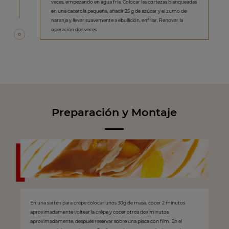
veces, empezando en agua fría. Colocar las cortezas blanqueadas
en una cacerola pequeña, añadir 25 g de azúcar y el zumo de
naranja y llevar suavemente a ebullición, enfriar. Renovar la
operación dos veces.
Preparación y Montaje
En una sartén para crêpe colocar unos 30g de masa, cocer 2 minutos
aproximadamente voltear la crêpe y cocer otros dos minutos
aproximadamente, después reservar sobre una placa con film. En el