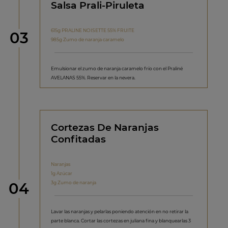
Salsa Prali-Piruleta
615g PRALINE NOISETTE 55% FRUITE
Paso
03
985g Zumo de naranja caramelo
Emulsionar el zumo de naranja caramelo frío con el Praliné
AVELANAS 55%. Reservar en la nevera.
Cortezas De Naranjas
Confitadas
Naranjas
1g Azúcar
Paso
3g Zumo de naranja
04
Lavar las naranjas y pelarlas poniendo atención en no retirar la
parte blanca. Cortar las cortezas en juliana fina y blanquearlas 3