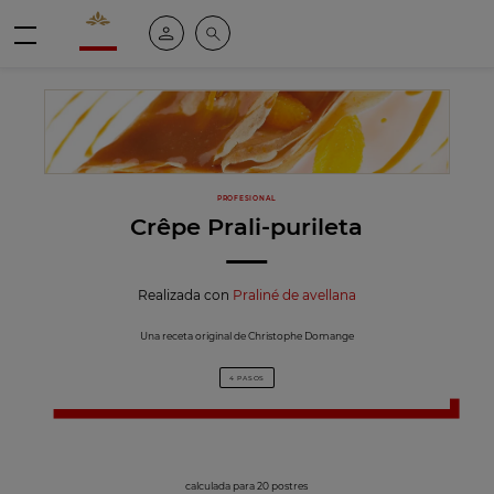
Valrhona - Imaginons le meilleur du chocolat
Mi cuenta
Buscar
Menú
PROFESIONAL
Crêpe Prali-purileta
Realizada con
Praliné de avellana
Una receta original de Christophe Domange
4 PASOS
calculada para 20 postres