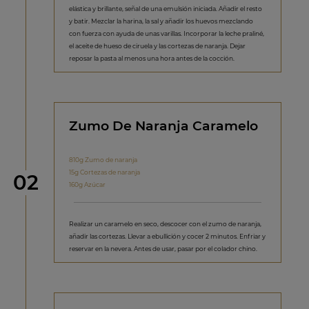
elástica y brillante, señal de una emulsión iniciada. Añadir el resto
y batir. Mezclar la harina, la sal y añadir los huevos mezclando
con fuerza con ayuda de unas varillas. Incorporar la leche praliné,
el aceite de hueso de ciruela y las cortezas de naranja. Dejar
reposar la pasta al menos una hora antes de la cocción.
Zumo De Naranja Caramelo
810g Zumo de naranja
15g Cortezas de naranja
Paso
02
160g Azúcar
Realizar un caramelo en seco, descocer con el zumo de naranja,
añadir las cortezas. Llevar a ebullición y cocer 2 minutos. Enfriar y
reservar en la nevera. Antes de usar, pasar por el colador chino.