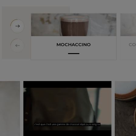
MOCHACCINO
CO