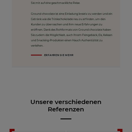
Sie mit auf eine geschmackliche Reise.
Ground chocolate ist eine Einladung kreativ zu werden und ein
Getränk wie die Trinkschokolade neu zu erfinden, um den
Kunden zu überraschen und ihm neue Erfahrungen zu
eröffnen. Dank des Rohformats von Ground chocolate haben
Sie zudem die Möglichkeit, auch Ihrem Feingebäck, Eis, Keksen
und Snacking-Produkten einen Hauch Authentizität zu
verleihen.
ERFAHREN SIE MEHR
Unsere verschiedenen
Referenzen