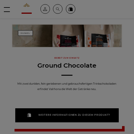
Valrhona - Imaginons le meilleur du chocolat
Mein konto
Suche
Valrhona Collection
Menü
DUNKEL
BEREIT ZUM EINSATZ
Ground Chocolate
Mit zwei dunklen, fein geriebenen und gebrauchsfertigen Trinkschokoladen
erfindet Valrhona die Welt der Getränke neu.
WEITERE INFORMATIONEN ZU DIESEM PRODUKT?