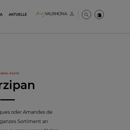
NA
AKTUELLE
Mein konto
Suche
Valrhona Colle
NDEL-PASTE
rzipan
ques oder Amandes de
 ganzes Sortiment an