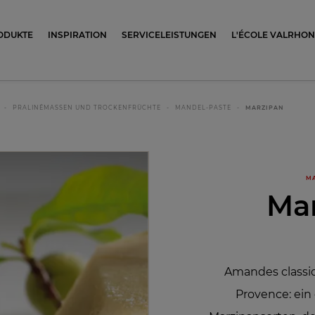
ocolat
ODUKTE
INSPIRATION
SERVICELEISTUNGEN
L'ÉCOLE VALRHO
PRALINÉMASSEN UND TROCKENFRÜCHTE
MANDEL-PASTE
MARZIPAN
MA
Ma
Amandes classi
Provence: ein