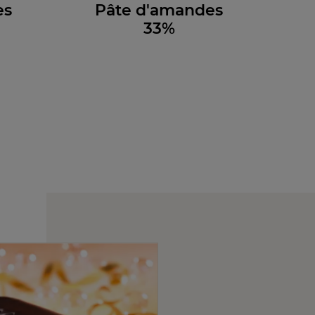
es
Pâte d'amandes
33%