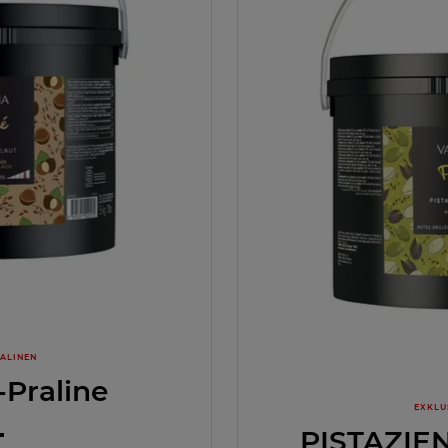
RALINEN
-Praline
EXKLU
PISTAZIE