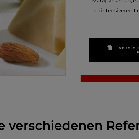
Marzipansorten, 
zu intensiveren 
WEITERE 
e verschiedenen Refe