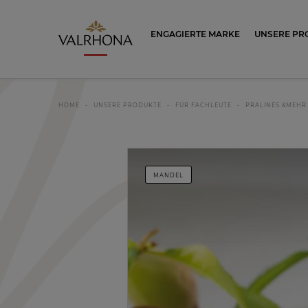
Valrhona - Imaginons le meilleur du ch
ENGAGIERTE MARKE
UNSERE PR
HOME
UNSERE PRODUKTE
FÜR FACHLEUTE
PRALINÉS &MEHR
MANDEL