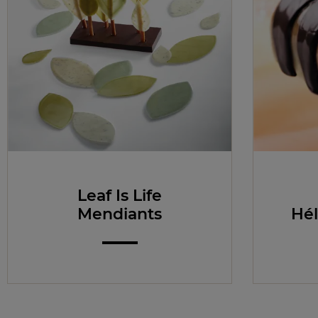
Leaf Is Life
Mendiants
Hél