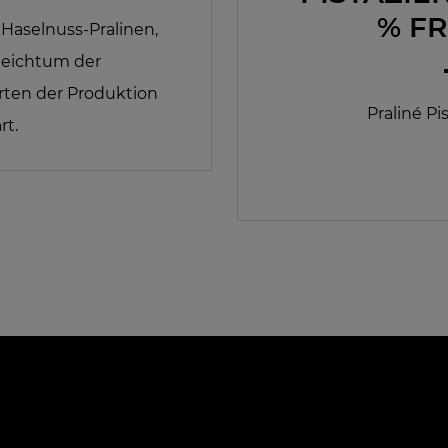
% F
 Haselnuss-Pralinen,
Reichtum der
Arten der Produktion
Praliné Pi
rt.