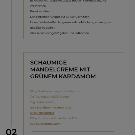
Einen kleinen Teil des Aufgusses mit der Kartoffelstärke kalt
vermischen.
Beiseitestellen.
Den restlichen Aufguss auf 85–90 °C erhitzen.
Einen Teil des heißen Aufgusses auf die Mischung aus Aufguss
und Stärke gießen.
Alles in das Kochgefäß geben und aufkochen.
SCHAUMIGE
MANDELCREME MIT
GRÜNEM KARDAMOM
185 g Stärkemischung mit Kardamom
3 g Pulvergelatine 220 Bloom
15 g Hydratwasser
155 g Marzipan Provence 70 %
50 g Kakaobutter
100 g Ultrahocherhitzte Sahne 35 %
508 g Gesamtgewicht
Schritt
02