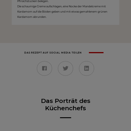
Pfirsichstücken belegen.
Die schaumige Creme aufschlagen, eine Nocke der Mandelcreme mit
Kardamom auf die Böden geben und mit etwas gemahlenem grünen
Kardamom abrunden.
DAS REZEPT AUF SOCIAL MEDIA TEILEN
Das Porträt des
Küchenchefs