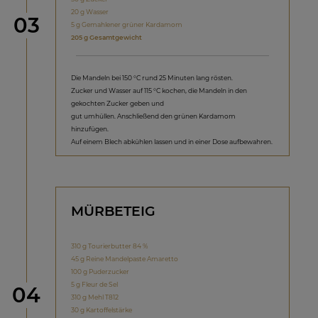
20 g Wasser
Schritt
03
5 g Gemahlener grüner Kardamom
205 g Gesamtgewicht
Die Mandeln bei 150 °C rund 25 Minuten lang rösten.
Zucker und Wasser auf 115 °C kochen, die Mandeln in den
gekochten Zucker geben und
gut umhüllen. Anschließend den grünen Kardamom
hinzufügen.
Auf einem Blech abkühlen lassen und in einer Dose aufbewahren.
MÜRBETEIG
310 g Tourierbutter 84 %
45 g Reine Mandelpaste Amaretto
100 g Puderzucker
5 g Fleur de Sel
Schritt
04
310 g Mehl T812
30 g Kartoffelstärke