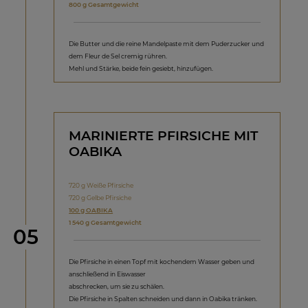
800 g Gesamtgewicht
Die Butter und die reine Mandelpaste mit dem Puderzucker und
dem Fleur de Sel cremig rühren.
Mehl und Stärke, beide fein gesiebt, hinzufügen.
MARINIERTE PFIRSICHE MIT
OABIKA
720 g Weiße Pfirsiche
720 g Gelbe Pfirsiche
100 g OABIKA
1 540 g Gesamtgewicht
Schritt
05
Die Pfirsiche in einen Topf mit kochendem Wasser geben und
anschließend in Eiswasser
abschrecken, um sie zu schälen.
Die Pfirsiche in Spalten schneiden und dann in Oabika tränken.