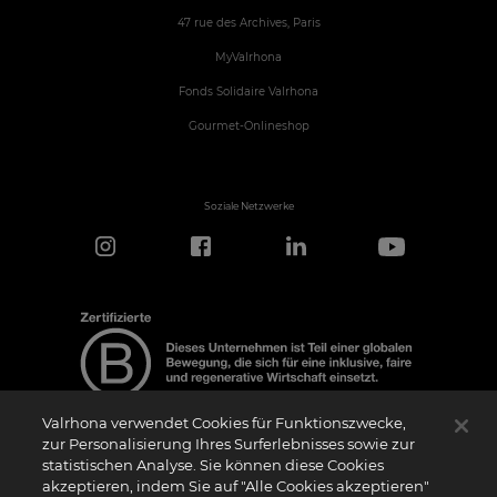
47 rue des Archives, Paris
MyValrhona
Fonds Solidaire Valrhona
Gourmet-Onlineshop
Soziale Netzwerke
Valrhona verwendet Cookies für Funktionszwecke,
zur Personalisierung Ihres Surferlebnisses sowie zur
statistischen Analyse. Sie können diese Cookies
Hinweis zur Zertifizierung
akzeptieren, indem Sie auf "Alle Cookies akzeptieren"
Das Logo “Certified B Corporation” (bzw. die Versionen in anderen Sprachen, wie