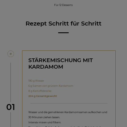
Für 12 Desserts
Rezept Schritt für Schritt
STÄRKEMISCHUNG MIT
KARDAMOM
190 g Wasser
6 g Samen von grünem Kardamom
8 g Kartoffelstärke
204 g Gesamtgewicht
Schritt
01
Wasser und die gemahlenen Kardamomsamen aufkochen und
30 Minuten ziehen lassen.
Intensiv mixen und filtern.