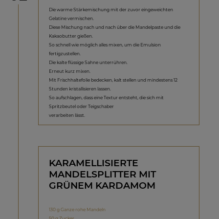
Die warme Stärkemischung mit der zuvor eingeweichten
Gelatine vermischen.
Diese Mischung nach und nach über die Mandelpaste und die
Kakaobutter gießen.
So schnell wie möglich alles mixen, um die Emulsion
fertigzustellen.
Die kalte flüssige Sahne unterrühren.
Erneut kurz mixen.
Mit Frischhaltefolie bedecken, kalt stellen und mindestens 12
Stunden kristallisieren lassen.
So aufschlagen, dass eine Textur entsteht, die sich mit
Spritzbeutel oder Teigschaber
verarbeiten lässt.
KARAMELLISIERTE
MANDELSPLITTER MIT
GRÜNEM KARDAMOM
130 g Ganze rohe Mandeln
50 g Zucker