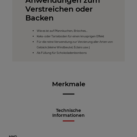
Anwendungen zum
Verstreichen oder
Backen
Wie es ist auf Pfannkuchen, Brioches...
Keks- oder Tarteboden für einen knusprigen Effekt
Für die reine Verwendung zur Verzierung aller Arten von
Gebäck (kleine Windbeutel, Éclairs usw.)
Als Füllung für Schokoladenbonbons
Merkmale
Technische
Informationen
MHD