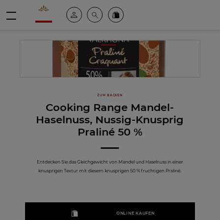
Valrhona - Imaginons le meilleur du chocolat
Mein konto
Suche
Valrhona Collection
Menü
ZUM BACKEN
Cooking Range Mandel-
Haselnuss, Nussig-Knusprig
Praliné 50 %
Entdecken Sie das Gleichgewicht von Mandel und Haselnuss in einer
knusprigen Textur mit diesem knusprigen 50 % fruchtigen Praliné.
ONLINE KAUFEN