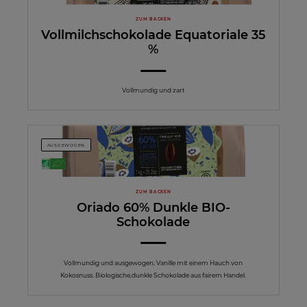
ZUM BACKEN
Vollmilchschokolade Equatoriale 35
%
Vollmundig und zart
AUSGEWOGEN
ZUM BACKEN
Oriado 60% Dunkle BIO-
Schokolade
Vollmundig und ausgewogen, Vanille mit einem Hauch von
Kokosnuss. Biologische,dunkle Schokolade aus fairem Handel.