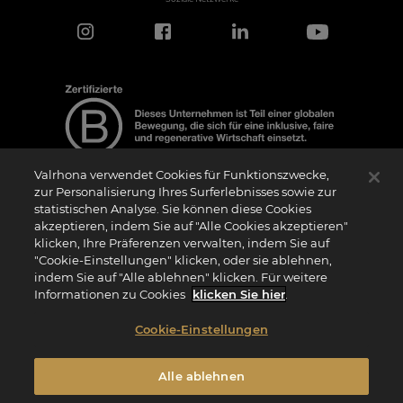
Valrhona verwendet Cookies für Funktionszwecke,
zur Personalisierung Ihres Surferlebnisses sowie zur
statistischen Analyse. Sie können diese Cookies
Hinweis zur Zertifizierung
akzeptieren, indem Sie auf "Alle Cookies akzeptieren"
Das Logo “Certified B Corporation” (bzw. die Versionen in anderen Sprachen, wie
klicken, Ihre Präferenzen verwalten, indem Sie auf
z.B. “Zertifizierte B Corporation”) wird von B Lab, einer privaten Non-Profit-
Organisation, an Unternehmen vergeben, die wie wir das B Impact Assessment
"Cookie-Einstellungen" klicken, oder sie ablehnen,
(“BIA”) erfolgreich abgeschlossen haben und die Anforderungen von B Lab an
indem Sie auf "Alle ablehnen" klicken. Für weitere
soziale und ökologische Leistung, Verantwortung und Transparenz erfüllen. Es wird
darauf hingewiesen, dass B Lab weder eine Konformitätsbewertungsstelle im Sinne
Informationen zu Cookies
klicken Sie hier
.
der Verordnung (EU) Nr. 765/2008 noch eine nationale, europäische oder
internationale Normungsorganisation im Sinne der Verordnung (EU) Nr. 1025/2012
ist. Die Kriterien des BIA sind eigenständig und unabhängig von den harmonisierten
Cookie-Einstellungen
Standards, die sich aus ISO-Normen oder anderen Normungsgremien ergeben, und
sie werden nicht von nationalen oder europäischen öffentlichen Institutionen
ratifiziert.
Alle ablehnen