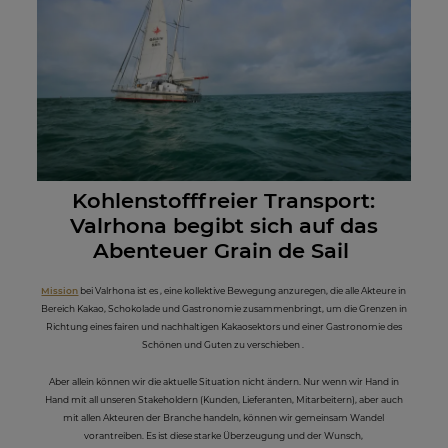
Kohlenstofffreier Transport:
Valrhona begibt sich auf das
Abenteuer Grain de Sail
Mission
bei Valrhona ist es , eine kollektive Bewegung anzuregen, die alle Akteure in
Bereich Kakao, Schokolade und Gastronomie zusammenbringt, um die Grenzen in
Richtung eines fairen und nachhaltigen Kakaosektors und einer Gastronomie des
Schönen und Guten zu verschieben .
Aber allein können wir die aktuelle Situation nicht ändern. Nur wenn wir Hand in
Hand mit all unseren Stakeholdern (Kunden, Lieferanten, Mitarbeitern), aber auch
mit allen Akteuren der Branche handeln, können wir gemeinsam Wandel
vorantreiben. Es ist diese starke Überzeugung und der Wunsch,