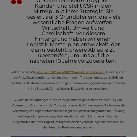
Unsere Lieferkette integriert
Kunden und stellt CSR in den
Mittelpunkt ihrer Strategie. Sie
basiert auf 3 Grundpfeilern, die viele
wesentliche Fragen aufwerfen:
Wirtschaft, Umwelt und
Gesellschaft. Vor diesem
Hintergrund haben wir einen
Logistik-Masterplan entwickelt, der
darin besteht, unsere Abläufe zu
überprüfen, um uns auf die
nächsten 10 Jahre vorzubereiten.
Valrhona hat sich
daher seit 2019 dem FRET21-Ansatz verschrieben
. Dieses System
der Freiwilligen Verpflichtungen für die Umwelt – Transport und Logistik (EVE) für
Verlader soll Unternehmen dazu ermutigen, die Auswirkungen des Transports besser
in ihre Strategie für nachhaltige Entwicklung zu integrieren.
Zu den derzeit durchgeführten Vorzeigeaktionen gehören die Verdichtung von
Volumen zur Optimierung der Transporträume, die Bündelung von Fachwissen, die
Verwaltung von Lagerbeständen oder sogar die Spezialisierung durch die Stärkung
des Verpackungswerkzeugs. Valrhona hat sich nämlich mit einer Maschine
ausgestattet, die in der Lage ist, maßgeschneiderte Verpackungen herzustellen, die
der Form der Produkte entsprechen.