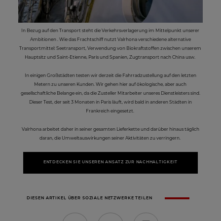
In Bezug auf den Transport steht die Verkehrsverlagerung im Mittelpunkt unserer
Ambitionen . Wie das Frachtschiff nutzt Valrhona verschiedene alternative
Transportmittel: Seetransport, Verwendung von Biokraftstoffen zwischen unserem
Hauptsitz und Saint-Etienne, Paris und Spanien, Zugtransport nach China usw.
In einigen Großstädten testen wir derzeit die Fahrradzustellung auf den letzten
Metern zu unseren Kunden. Wir gehen hier auf ökologische, aber auch
gesellschaftliche Belange ein, da die Zusteller Mitarbeiter unseres Dienstleisters sind.
Dieser Test, der seit 3 Monaten in Paris läuft, wird bald in anderen Städten in
Frankreich eingesetzt.
Valrhona arbeitet daher in seiner gesamten Lieferkette und darüber hinaus täglich
daran, die Umweltauswirkungen seiner Aktivitäten zu verringern.
ENTDECKEN SIE UNSEREN ANSATZ ZUR NACHHALTIGKEIT
DIESEN ARTIKEL ÜBER SOZIALE NETZWERKE TEILEN