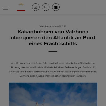
Valrhona - Imaginons le meilleur du chocolat
Mein konto
Suche
Valrhona Collection
Menü
Veröffentlicht am 07.12.22
Kakaobohnen von Valrhona
überqueren den Atlantik an Bord
eines Frachtschiffs
Am 10. November verließ eine Palette mit Valrhona-Kakaobohnen Dünkirchen in
Richtung New York an Bord der Grain de Sail, einem 24 Meter langen Frachtschiff,
das mit grüner Energie betrieben wird: mit Wind. Mit dieser Expedition unternimmt
Valrhona einen neuen Schritt in Sachen nachhaltiger Transport.