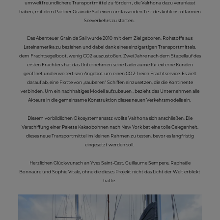
umweltfreundlichere Transportmittel zu fördern , die Valrhona dazu veranlasst
haben, mit dem Partner Grain de Sail einen umfassenden Test des kohlenstoffarmen
Seeverkehrs zu starten.
Das Abenteuer Grain de Sail wurde 2010 mit dem Ziel geboren, Rohstoffe aus
Lateinamerika zu beziehen und dabei dank eines einzigartigen Transportmittels,
dem Frachtsegelboot, wenig CO2 auszustoßen. Zwei Jahre nach dem Stapellauf des
ersten Frachters hat das Unternehmen seine Laderäume für externe Kunden
geöffnet und erweitert sein Angebot um einen CO2-freien Frachtservice. Es zielt
darauf ab, eine Flotte von „sauberen“ Schiffen einzusetzen, die die Kontinente
verbinden. Um ein nachhaltiges Modell aufzubauen , bezieht das Unternehmen alle
Akteure in die gemeinsame Konstruktion dieses neuen Verkehrsmodells ein.
Diesem vorbildlichen Ökosystemansatz wollte Valrhona sich anschließen. Die
Verschiffung einer Palette Kakaobohnen nach New York bat eine tolle Gelegenheit,
dieses neue Transportmittel im kleinen Rahmen zu testen, bevor es langfristig
eingesetzt werden soll.
Herzlichen Glückwunsch an Yves Saint-Cast, Guillaume Sempere, Raphaële
Bonnaure und Sophie Vitale, ohne die dieses Projekt nicht das Licht der Welt erblickt
hätte.