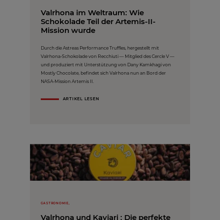
Valrhona im Weltraum: Wie
Schokolade Teil der Artemis-II-
Mission wurde
Durch die Astreas Performance Truffles, hergestellt mit
Valrhona-Schokolade von Recchiuti — Mitglied des Cercle V —
und produziert mit Unterstützung von Dany Kamkhagi von
Mostly Chocolate, befindet sich Valrhona nun an Bord der
NASA-Mission Artemis II.
ARTIKEL LESEN
GASTRONOMIE,
Valrhona und Kaviari : Die perfekte