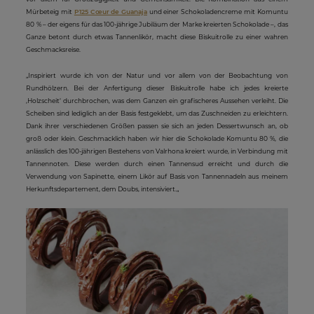
Mürbeteig mit
P125 Cœur de Guanaja
und einer Schokoladencreme mit Komuntu
80 % – der eigens für das 100-jährige Jubiläum der Marke kreierten Schokolade –, das
Ganze betont durch etwas Tannenlikör, macht diese Biskuitrolle zu einer wahren
Geschmacksreise.
„Inspiriert wurde ich von der Natur und vor allem von der Beobachtung von
Rundhölzern. Bei der Anfertigung dieser Biskuitrolle habe ich jedes kreierte
‚Holzscheit‘ durchbrochen, was dem Ganzen ein grafischeres Aussehen verleiht. Die
Scheiben sind lediglich an der Basis festgeklebt, um das Zuschneiden zu erleichtern.
Dank ihrer verschiedenen Größen passen sie sich an jeden Dessertwunsch an, ob
groß oder klein. Geschmacklich haben wir hier die Schokolade Komuntu 80 %, die
anlässlich des 100-jährigen Bestehens von Valrhona kreiert wurde, in Verbindung mit
Tannennoten. Diese werden durch einen Tannensud erreicht und durch die
Verwendung von Sapinette, einem Likör auf Basis von Tannennadeln aus meinem
Herkunftsdepartement, dem Doubs, intensiviert.„