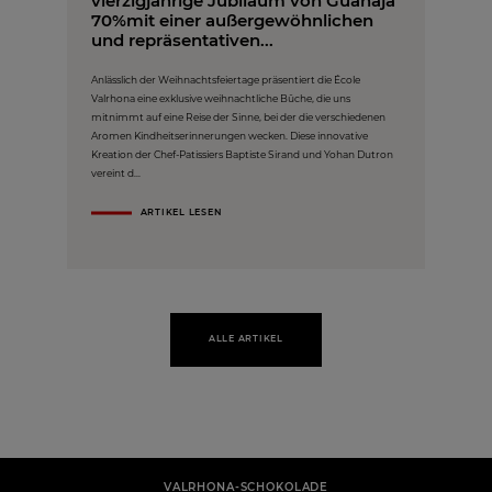
vierzigjährige Jubiläum von Guanaja
70%mit einer außergewöhnlichen
und repräsentativen...
Anlässlich der Weihnachtsfeiertage präsentiert die École
Valrhona eine exklusive weihnachtliche Bûche, die uns
mitnimmt auf eine Reise der Sinne, bei der die verschiedenen
Aromen Kindheitserinnerungen wecken. Diese innovative
Kreation der Chef-Patissiers Baptiste Sirand und Yohan Dutron
vereint d...
ARTIKEL LESEN
ALLE ARTIKEL
VALRHONA-SCHOKOLADE