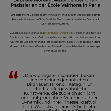
Baptiste Moreau, Ausbildender Chef-
Patissier an der École Valrhona in Paris
Eine erstaunliche Biskuitrolle, sowohl was den Inhalt als auch was die Form betrifft.
Sérénité ist eine ausschließlich pflanzliche Biskuitrolle mit dem feinen Geschmack
von Mandel und Zitrone.
Zunächst ist da eine Schale aus
Inspiration Mandel
, der allerersten Produktreihe an
Fruchtkuvertüren, die von Valrhona kreiert wurde und sich durch einen natürlichen
Geschmack und eine natürliche Farbe auszeichnet. In dieser verbirgt sich eine feine
Mousse mit Mandel- und Vanillenoten. Für ein Prickeln auf den Geschmacksknospen
sorgt etwas Zitrone!
„Die wichtigste Inspiration bekam
ich von einem japanischen
Bildhauer: Hironori Katagiri. Er
schafft außergewöhnliche
Kunstwerke, die zugleich schlicht
und, aufgrund ihres Volumens, ihrer
Dynamik und ihrer Finesse, kraftvoll
sind. Was ich an seiner Arbeit sehr