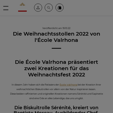
Valrhona - Imaginons le meilleur du chocolat
Mein konto
Suche
Valrhona Collection
Menü
Veröffentlicht am 19.10.22
Die Weihnachtsstollen 2022 von
l'École Valrhona
Die École Valrhona präsentiert
zwei Kreationen für das
Weihnachtsfest 2022
In diesem Jahr haben sich die Patissiers der
École Valrhona
bei der Kreation ihrer
weihnachtlichen Biskuitrollen vor allem von der Natur inspirieren lassen.
Diese beiden raffinierten und originellen Kreationen namens Sérénité und Sapinette
sind eine Ode an alles Lebendige, das uns umgibt.
Die Biskuitrolle Sérénité, kreiert von