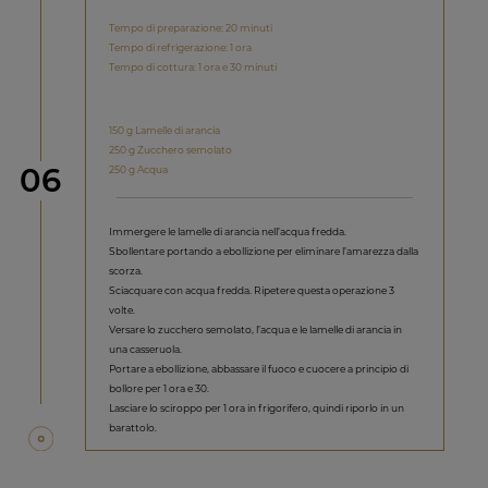
Tempo di preparazione: 20 minuti
Tempo di refrigerazione: 1 ora
Tempo di cottura: 1 ora e 30 minuti
150 g Lamelle di arancia
250 g Zucchero semolato
Step
06
250 g Acqua
Immergere le lamelle di arancia nell’acqua fredda.
Sbollentare portando a ebollizione per eliminare l’amarezza dalla
scorza.
Sciacquare con acqua fredda. Ripetere questa operazione 3
volte.
Versare lo zucchero semolato, l’acqua e le lamelle di arancia in
una casseruola.
Portare a ebollizione, abbassare il fuoco e cuocere a principio di
bollore per 1 ora e 30.
Lasciare lo sciroppo per 1 ora in frigorifero, quindi riporlo in un
barattolo.