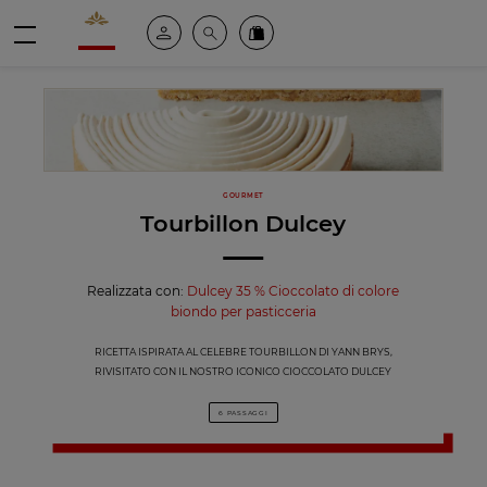
Valrhona - Imaginons le meilleur du chocolat
Il mio account
Cerca
Ordinate i nostri prodotti online
menu
GOURMET
Tourbillon Dulcey
Realizzata con:
Dulcey 35 % Cioccolato di colore
biondo per pasticceria
RICETTA ISPIRATA AL CELEBRE TOURBILLON DI YANN BRYS,
RIVISITATO CON IL NOSTRO ICONICO CIOCCOLATO DULCEY
6 PASSAGGI