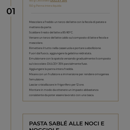
185 g Cioccolato
DULCEY 35%
150 g Panna intera liquida
Step
01
Mescolare a freddo un terzo del latte con la fecola di patate e
mettere da parte.
Scaldare il resto del latte a 85-90°C.
Versare un terzo del latte caldo sul composto di latte e fecola e
mescolare.
Rimettere il tutto nella casseruola e portare a ebollizione.
Fuori dal fuoco, aggiungere la gelatina reidratata.
Emulsionare con la spatola versando gradualmente il composto
sul cioccolato DULCEY 35% parzialmente fuso.
Aggiungere la panna intera fredda.
Mixare con un frullatore a immersione per rendere omogenea
l’emulsione.
Lasciar cristallizzare in frigorifero per 12 ore.
Montare in modo da ottenere un impasto abbastanza
consistente da poter essere lavorato con una tasca.
PASTA SABLÉ ALLE NOCI E