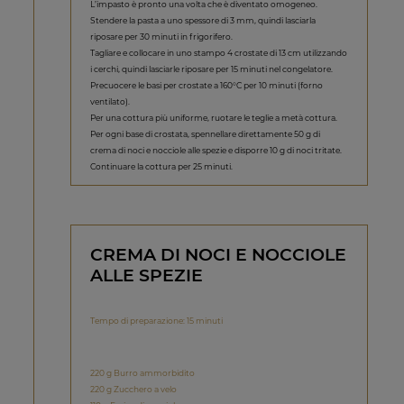
L’impasto è pronto una volta che è diventato omogeneo.
Stendere la pasta a uno spessore di 3 mm, quindi lasciarla
riposare per 30 minuti in frigorifero.
Tagliare e collocare in uno stampo 4 crostate di 13 cm utilizzando
i cerchi, quindi lasciarle riposare per 15 minuti nel congelatore.
Precuocere le basi per crostate a 160°C per 10 minuti (forno
ventilato).
Per una cottura più uniforme, ruotare le teglie a metà cottura.
Per ogni base di crostata, spennellare direttamente 50 g di
crema di noci e nocciole alle spezie e disporre 10 g di noci tritate.
Continuare la cottura per 25 minuti.
CREMA DI NOCI E NOCCIOLE
ALLE SPEZIE
Tempo di preparazione: 15 minuti
220 g Burro ammorbidito
220 g Zucchero a velo