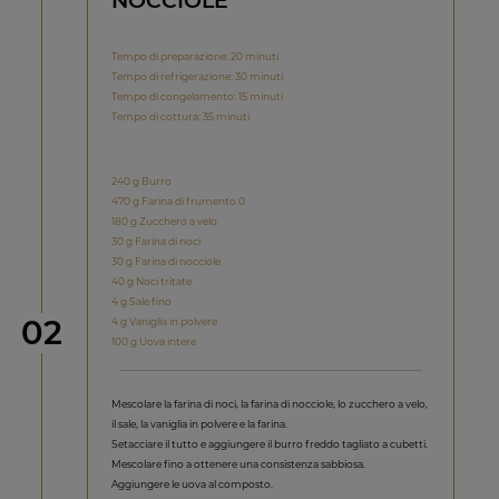
NOCCIOLE
Tempo di preparazione: 20 minuti
Tempo di refrigerazione: 30 minuti
Tempo di congelamento: 15 minuti
Tempo di cottura: 35 minuti
240 g Burro
470 g Farina di frumento 0
180 g Zucchero a velo
30 g Farina di noci
30 g Farina di nocciole
40 g Noci tritate
4 g Sale fino
Step
02
4 g Vaniglia in polvere
100 g Uova intere
Mescolare la farina di noci, la farina di nocciole, lo zucchero a velo,
il sale, la vaniglia in polvere e la farina.
Setacciare il tutto e aggiungere il burro freddo tagliato a cubetti.
Mescolare fino a ottenere una consistenza sabbiosa.
Aggiungere le uova al composto.