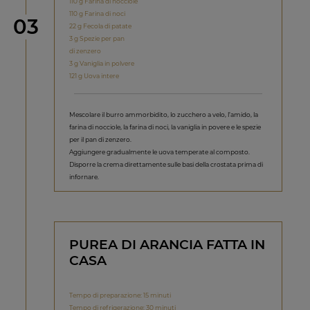
110 g Farina di nocciole
110 g Farina di noci
Step
03
22 g Fecola di patate
3 g Spezie per pan
di zenzero
3 g Vaniglia in polvere
121 g Uova intere
Mescolare il burro ammorbidito, lo zucchero a velo, l’amido, la
farina di nocciole, la farina di noci, la vaniglia in povere e le spezie
per il pan di zenzero.
Aggiungere gradualmente le uova temperate al composto.
Disporre la crema direttamente sulle basi della crostata prima di
infornare.
PUREA DI ARANCIA FATTA IN
CASA
Tempo di preparazione: 15 minuti
Tempo di refrigerazione: 30 minuti