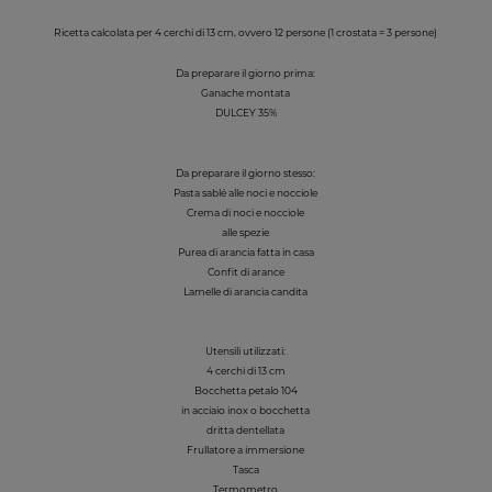
Ricetta calcolata per 4 cerchi di 13 cm, ovvero 12 persone (1 crostata = 3 persone)
Da preparare il giorno prima:
Ganache montata
DULCEY 35%
Da preparare il giorno stesso:
Pasta sablé alle noci e nocciole
Crema di noci e nocciole
alle spezie
Purea di arancia fatta in casa
Confit di arance
Lamelle di arancia candita
Utensili utilizzati:
4 cerchi di 13 cm
Bocchetta petalo 104
in acciaio inox o bocchetta
dritta dentellata
Frullatore a immersione
Tasca
Termometro