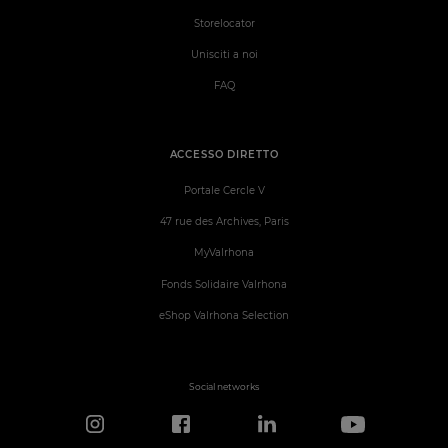
Storelocator
Unisciti a noi
FAQ
ACCESSO DIRETTO
Portale Cercle V
47 rue des Archives, Paris
MyValrhona
Fonds Solidaire Valrhona
eShop Valrhona Selection
Social networks