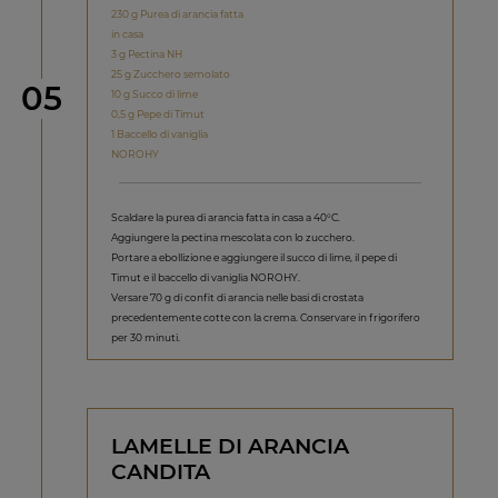
230 g Purea di arancia fatta
in casa
3 g Pectina NH
25 g Zucchero semolato
Step
05
10 g Succo di lime
0,5 g Pepe di Timut
1 Baccello di vaniglia
NOROHY
Scaldare la purea di arancia fatta in casa a 40°C.
Aggiungere la pectina mescolata con lo zucchero.
Portare a ebollizione e aggiungere il succo di lime, il pepe di
Timut e il baccello di vaniglia NOROHY.
Versare 70 g di confit di arancia nelle basi di crostata
precedentemente cotte con la crema. Conservare in frigorifero
per 30 minuti.
LAMELLE DI ARANCIA
CANDITA