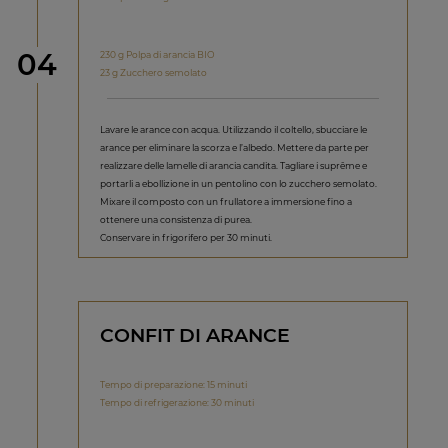
Step
04
230 g Polpa di arancia BIO
23 g Zucchero semolato
Lavare le arance con acqua. Utilizzando il coltello, sbucciare le
arance per eliminare la scorza e l’albedo. Mettere da parte per
realizzare delle lamelle di arancia candita. Tagliare i suprême e
portarli a ebollizione in un pentolino con lo zucchero semolato.
Mixare il composto con un frullatore a immersione fino a
ottenere una consistenza di purea.
Conservare in frigorifero per 30 minuti.
CONFIT DI ARANCE
Tempo di preparazione: 15 minuti
Tempo di refrigerazione: 30 minuti