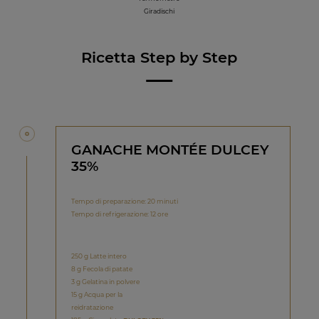
Giradischi
Ricetta Step by Step
GANACHE MONTÉE DULCEY
35%
Tempo di preparazione: 20 minuti
Tempo di refrigerazione: 12 ore
250 g Latte intero
8 g Fecola di patate
3 g Gelatina in polvere
15 g Acqua per la
reidratazione