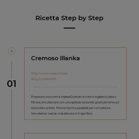
Ricetta Step by Step
Cremoso Illanka
740g Crema inglese di base
360g ILLANKA 63%
Step
01
Preparare una crema ingleseQuando la crema inglese è calda e
filtrata, emulsionare con una spatola versando gradualmente sul
cioccolato sciolto. Mixare il prima possibile per completare
l'emulsione. Lasciar cristallizzare in frigorifero.