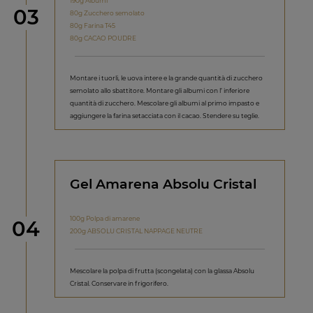
190g Albumi
Step
03
80g Zucchero semolato
80g Farina T45
80g CACAO POUDRE
Montare i tuorli, le uova intere e la grande quantità di zucchero
semolato allo sbattitore. Montare gli albumi con l’ inferiore
quantità di zucchero. Mescolare gli albumi al primo impasto e
aggiungere la farina setacciata con il cacao. Stendere su teglie.
Gel Amarena Absolu Cristal
100g Polpa di amarene
Step
04
200g ABSOLU CRISTAL NAPPAGE NEUTRE
Mescolare la polpa di frutta (scongelata) con la glassa Absolu
Cristal. Conservare in frigorifero.