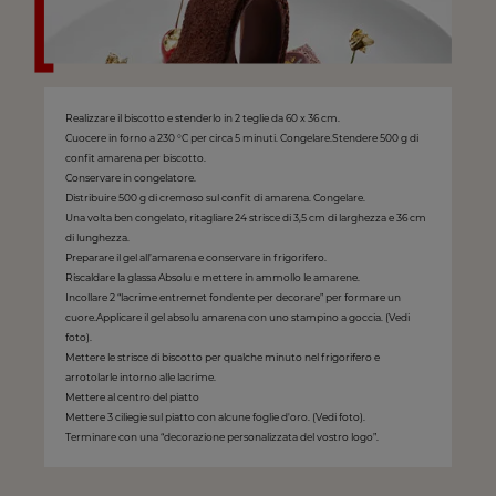
Realizzare il biscotto e stenderlo in 2 teglie da 60 x 36 cm.
Cuocere in forno a 230 °C per circa 5 minuti. Congelare.Stendere 500 g di
confit amarena per biscotto.
Conservare in congelatore.
Distribuire 500 g di cremoso sul confit di amarena. Congelare.
Una volta ben congelato, ritagliare 24 strisce di 3,5 cm di larghezza e 36 cm
di lunghezza.
Preparare il gel all’amarena e conservare in frigorifero.
Riscaldare la glassa Absolu e mettere in ammollo le amarene.
Incollare 2 “lacrime entremet fondente per decorare” per formare un
cuore.Applicare il gel absolu amarena con uno stampino a goccia. (Vedi
foto).
Mettere le strisce di biscotto per qualche minuto nel frigorifero e
arrotolarle intorno alle lacrime.
Mettere al centro del piatto
Mettere 3 ciliegie sul piatto con alcune foglie d'oro. (Vedi foto).
Terminare con una “decorazione personalizzata del vostro logo”.