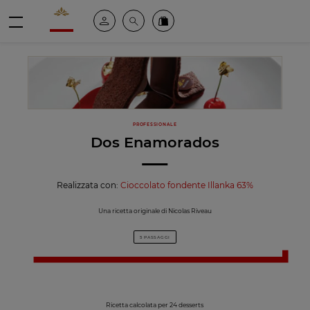
Valrhona - Imaginons le meilleur du chocolat
Il mio account
Cerca
Ordinate i nostri prodotti online
menu
PROFESSIONALE
Dos Enamorados
Realizzata con:
Cioccolato fondente Illanka 63%
Una ricetta originale di Nicolas Riveau
5 PASSAGGI
Ricetta calcolata per 24 desserts