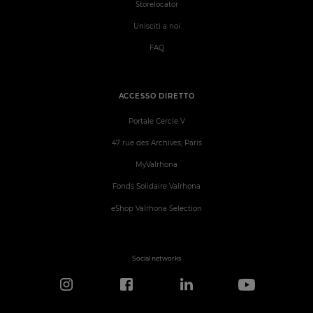
Storelocator
Unisciti a noi
FAQ
ACCESSO DIRETTO
Portale Cercle V
47 rue des Archives, Paris
MyValrhona
Fonds Solidaire Valrhona
eShop Valrhona Selection
Social networks