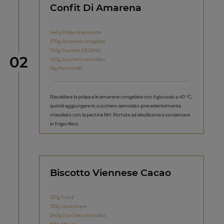
Confit Di Amarena
540g Polpa di amarene
270g Amarene congelate
140g Glucosio DE38/40
Step
02
140g Zucchero semolato
15g Pectina NH
Riscaldare la polpa e le amarene congelate con il glucosio a 40 °C,
quindi aggiungere lo zucchero semolato precedentemente
miscelato con la pectina NH. Portate ad ebollizione e conservare
in frigorifero.
Biscotto Viennese Cacao
120g Tuorli
310g Uova intere
240g Zucchero semolato