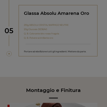
Glassa Absolu Amarena Oro
210g ABSOLU CRISTAL NAPPAGE NEUTRE
Step
05
20g Glucosio DE38/40
Q. B. Colorante idro rosso fragola
Q. B. Polvere scintillante oro
Portare ad ebollizione tutti gli ingredienti. Mettere da parte.
Montaggio e Finitura