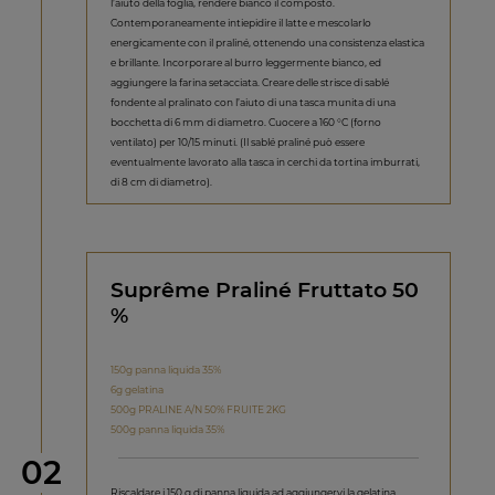
l’aiuto della foglia, rendere bianco il composto.
Contemporaneamente intiepidire il latte e mescolarlo
energicamente con il praliné, ottenendo una consistenza elastica
e brillante. Incorporare al burro leggermente bianco, ed
aggiungere la farina setacciata. Creare delle strisce di sablé
fondente al pralinato con l’aiuto di una tasca munita di una
bocchetta di 6 mm di diametro. Cuocere a 160 °C (forno
ventilato) per 10/15 minuti. (Il sablé praliné può essere
eventualmente lavorato alla tasca in cerchi da tortina imburrati,
di 8 cm di diametro).
Suprême Praliné Fruttato 50
%
150g panna liquida 35%
6g gelatina
500g PRALINE A/N 50% FRUITE 2KG
500g panna liquida 35%
Step
02
Riscaldare i 150 g di panna liquida ad aggiungervi la gelatina