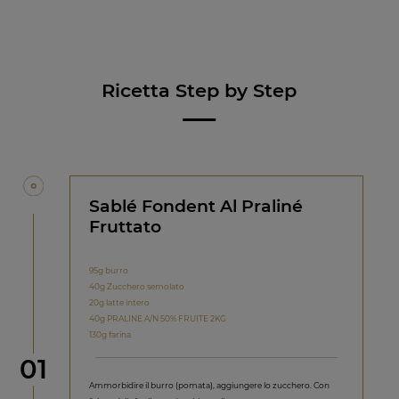
Ricetta Step by Step
Sablé Fondent Al Praliné
Fruttato
95g burro
40g Zucchero semolato
20g latte intero
40g PRALINE A/N 50% FRUITE 2KG
130g farina
Step
01
Ammorbidire il burro (pomata), aggiungere lo zucchero. Con