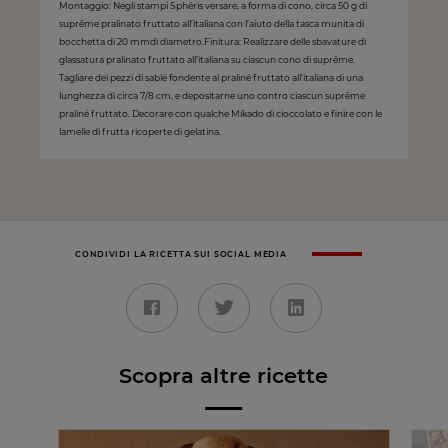
Montaggio: Negli stampi Sphéris versare, a forma di cono, circa 50 g di
suprême pralinato fruttato all’italiana con l’aiuto della tasca munita di
bocchetta di 20 mmdi diametro.Finitura: Realizzare delle sbavature di
glassatura pralinato fruttato all’italiana su ciascun cono di suprême.
Tagliare dei pezzi di sablé fondente al praliné fruttato all’italiana di una
lunghezza di circa 7/8 cm, e depositarne uno contro ciascun suprême
praliné fruttato. Decorare con qualche Mikado di cioccolato e finire con le
lamelle di frutta ricoperte di gelatina.
CONDIVIDI LA RICETTA SUI SOCIAL MEDIA
Scopra altre ricette