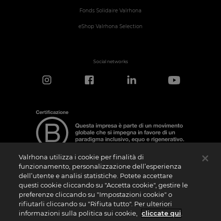
Fonds Solidaire Valrhona
eShop Valrhona Selection
Social networks
Valrhona utilizza i cookie per finalità di
funzionamento, personalizzazione dell’esperienza
dell’utente e analisi statistiche. Potete accettare
Nota sulla Certificazione
questi cookie cliccando su "Accetta cookie", gestire le
La “Certificazione B Corporation” è un logo che viene concesso in licenza da B Lab,
preferenze cliccando su "Impostazioni cookie" o
ente privato no profit, alle aziende che, come la nostra, hanno superato con
rifiutarli cliccando su "Rifiuta tutto". Per ulteriori
successo il B Impact Assessment (“BIA”) e soddisfano quindi i requisiti richiesti da B
Lab in termini di performance sociale e ambientale, responsabilità e trasparenza. Si
informazioni sulla politica sui cookie,
cliccate qui
.
specifica che B Lab non è un organismo di valutazione della conformità ai sensi del