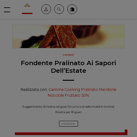
Valrhona - Imaginons le meilleur du chocolat
Il mio account
Cerca
Ordinate i nostri prodotti online
menu
GOURMET
Fondente Pralinato Ai Sapori
Dell’Estate
Realizzata con:
Gamma Cooking Pralinato Mandorle
Nocciole Fruttato 50%
Suggerimento di ricetta nei gusci Structura (trasformabili in tortine)
Ricetta per 18 gusci
5 PASSAGGI