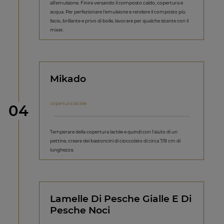
all’emulsione. Finire versando il composto caldo, copertura e
acqua. Per perfezionare l’emulsione e rendere il composto più
liscio, brillante e privo di bolle, lavorare per qualche istante con il
mixer.
Mikado
copertura lactée
Step
04
Temperare della copertura lactée e quindi con l’aiuto di un
pettine, creare dei bastoncini di cioccolato di circa 7/8 cm di
lunghezza.
Lamelle Di Pesche Gialle E Di
Pesche Noci