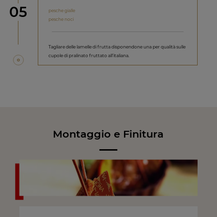
Step
05
pesche gialle
pesche noci
Tagliare delle lamelle di frutta disponendone una per qualità sulle
cupole di pralinato fruttato all’italiana.
Montaggio e Finitura