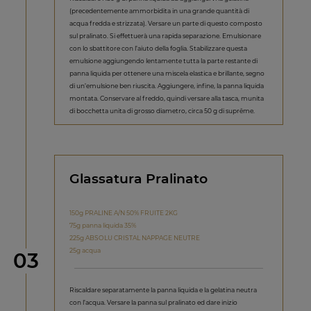
(precedentemente ammorbidita in una grande quantità di
acqua fredda e strizzata). Versare un parte di questo composto
sul pralinato. Si effettuerà una rapida separazione. Emulsionare
con lo sbattitore con l’aiuto della foglia. Stabilizzare questa
emulsione aggiungendo lentamente tutta la parte restante di
panna liquida per ottenere una miscela elastica e brillante, segno
di un’emulsione ben riuscita. Aggiungere, infine, la panna liquida
montata. Conservare al freddo, quindi versare alla tasca, munita
di bocchetta unita di grosso diametro, circa 50 g di suprême.
Glassatura Pralinato
150g PRALINE A/N 50% FRUITE 2KG
75g panna liquida 35%
225g ABSOLU CRISTAL NAPPAGE NEUTRE
25g acqua
Step
03
Riscaldare separatamente la panna liquida e la gelatina neutra
con l’acqua. Versare la panna sul pralinato ed dare inizio