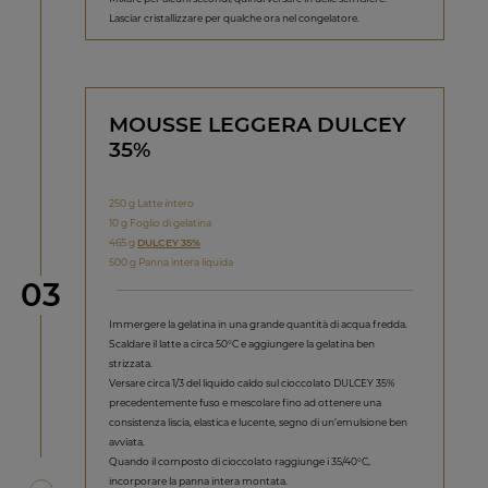
Lasciar cristallizzare per qualche ora nel congelatore.
MOUSSE LEGGERA DULCEY
35%
250 g Latte intero
10 g Foglio di gelatina
465 g
DULCEY 35%
500 g Panna intera liquida
Step
03
Immergere la gelatina in una grande quantità di acqua fredda.
Scaldare il latte a circa 50°C e aggiungere la gelatina ben
strizzata.
Versare circa 1/3 del liquido caldo sul cioccolato DULCEY 35%
precedentemente fuso e mescolare fino ad ottenere una
consistenza liscia, elastica e lucente, segno di un’emulsione ben
avviata.
Quando il composto di cioccolato raggiunge i 35/40°C,
incorporare la panna intera montata.