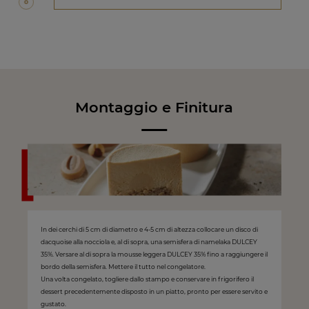
Montaggio e Finitura
In dei cerchi di 5 cm di diametro e 4‑5 cm di altezza collocare un disco di
dacquoise alla nocciola e, al di sopra, una semisfera di namelaka DULCEY
35%. Versare al di sopra la mousse leggera DULCEY 35% fino a raggiungere il
bordo della semisfera. Mettere il tutto nel congelatore.
Una volta congelato, togliere dallo stampo e conservare in frigorifero il
dessert precedentemente disposto in un piatto, pronto per essere servito e
gustato.