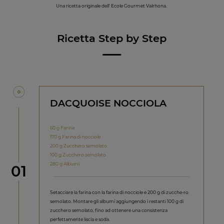
Una ricetta originale dell' Ecole Gourmet Valrhona.
Ricetta Step by Step
DACQUOISE NOCCIOLA
60 g Farina
170 g Farina di nocciole
200 g Zucchero semolato
100 g Zucchero semolato
280 g Albumi
Step
01
Setacciare la farina con la farina di nocciole e 200 g di zucche‑ro
semolato. Montare gli albumi aggiungendo i restanti 100 g di
zucchero semolato, fino ad ottenere una consistenza
perfettamente liscia e soda.