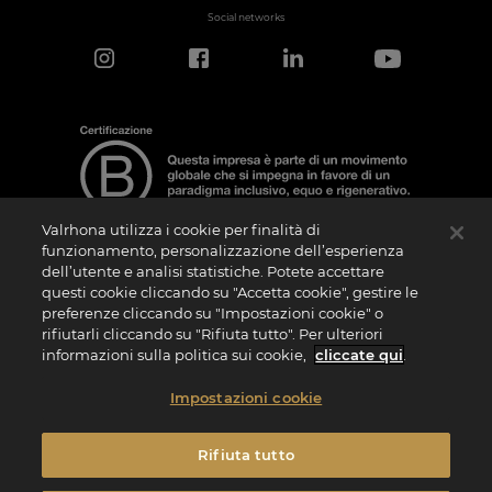
Social networks
Valrhona utilizza i cookie per finalità di
funzionamento, personalizzazione dell’esperienza
dell’utente e analisi statistiche. Potete accettare
Nota sulla Certificazione
questi cookie cliccando su "Accetta cookie", gestire le
La “Certificazione B Corporation” è un logo che viene concesso in licenza da B Lab,
preferenze cliccando su "Impostazioni cookie" o
ente privato no profit, alle aziende che, come la nostra, hanno superato con
rifiutarli cliccando su "Rifiuta tutto". Per ulteriori
successo il B Impact Assessment (“BIA”) e soddisfano quindi i requisiti richiesti da B
Lab in termini di performance sociale e ambientale, responsabilità e trasparenza. Si
informazioni sulla politica sui cookie,
cliccate qui
.
specifica che B Lab non è un organismo di valutazione della conformità ai sensi del
Regolamento (UE) n. 765/2008 o un organismo di normazione nazionale, europeo o
internazionale ai sensi del Regolamento (UE) n. 1025/2012. I criteri del BIA sono
Impostazioni cookie
distinti e autonomi rispetto agli standard armonizzati risultanti dalle norme ISO o di
altri organismi di normazione e non sono ratificati da parte di istituzioni pubbliche
nazionali o europee.
Rifiuta tutto