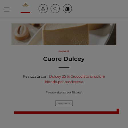
Valrhona - Imaginons le meilleur du chocolat
Il mio account
Cerca
Ordinate i nostri prodotti online
menu
GOURMET
Cuore Dulcey
Realizzata con:
Dulcey 35 % Cioccolato di colore
biondo per pasticceria
Ricetta calcolata per 20 pezzi.
3 PASSAGGI