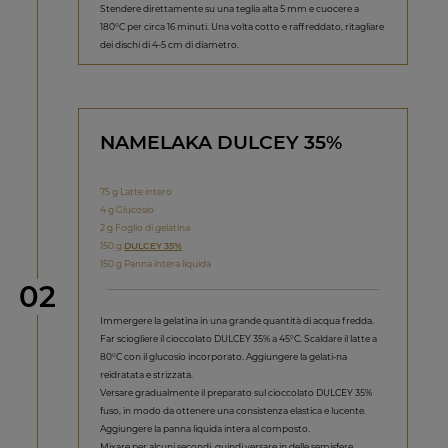
Stendere direttamente su una teglia alta 5 mm e cuocere a
180°C per circa 16 minuti. Una volta cotto e raffreddato, ritagliare
dei dischi di 4‑5 cm di diametro.
NAMELAKA DULCEY 35%
75 g Latte intero
4 g Glucosio
2 g Foglio di gelatina
150 g
DULCEY 35%
150 g Panna intera liquida
Step
02
Immergere la gelatina in una grande quantità di acqua fredda.
Far sciogliere il cioccolato DULCEY 35% a 45°C. Scaldare il latte a
80°C con il glucosio incorporato. Aggiungere la gelati‑na
reidratata e strizzata.
Versare gradualmente il preparato sul cioccolato DULCEY 35%
fuso, in modo da ottenere una consistenza elastica e lucente.
Aggiungere la panna liquida intera al composto.
Mixare per alcuni secondi, quindi versare in delle semisfere.