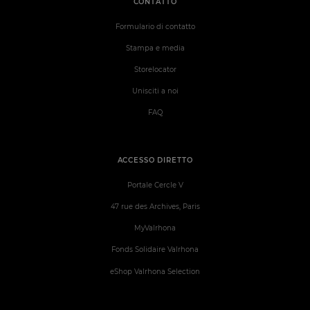
CONTATTO
Formulario di contatto
Stampa e media
Storelocator
Unisciti a noi
FAQ
ACCESSO DIRETTO
Portale Cercle V
47 rue des Archives, Paris
MyValrhona
Fonds Solidaire Valrhona
eShop Valrhona Selection