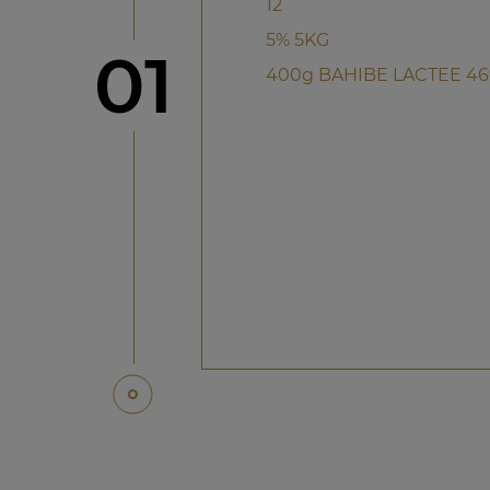
12
5% 5KG
Step
01
400g BAHIBE LACTEE 4