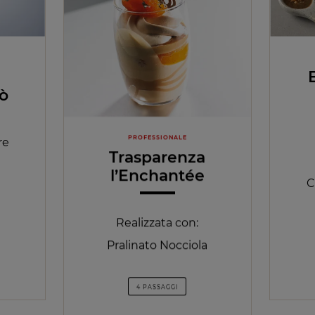
rò
PROFESSIONALE
re
Trasparenza
l’Enchantée
C
Realizzata con:
Pralinato Nocciola
4 PASSAGGI