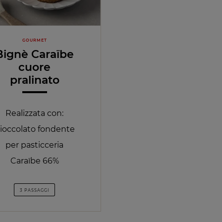
GOURMET
Bignè Caraïbe
cuore
pralinato
Realizzata con:
ioccolato fondente
per pasticceria
Caraïbe 66%
3 PASSAGGI