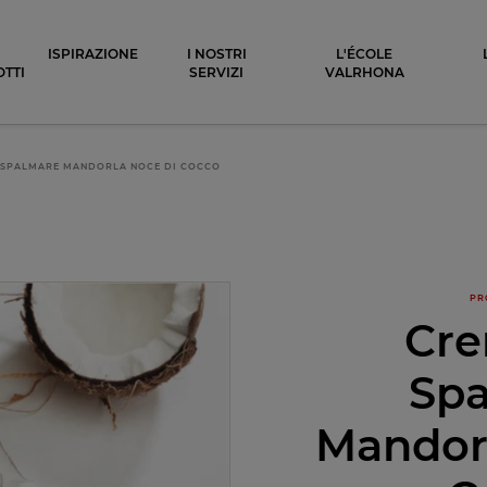
ocolat
ISPIRAZIONE
I NOSTRI
L'ÉCOLE
TTI
SERVIZI
VALRHONA
 SPALMARE MANDORLA NOCE DI COCCO
PR
Cr
Sp
Mandor