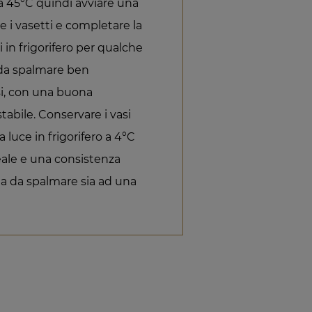
o a 45°C quindi avviare una
re i vasetti e completare la
i in frigorifero per qualche
 da spalmare ben
ssi, con una buona
abile. Conservare i vasi
 luce in frigorifero a 4°C
eale e una consistenza
ma da spalmare sia ad una