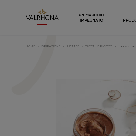
Valrhona - Imaginons le meilleur du ch
UN MARCHIO
I
IMPEGNATO
PRODO
HOME
ISPIRAZIONE
RICETTE
TUTTE LE RICETTE
CREMA DA