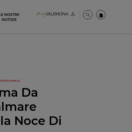
LE NOSTRE
Il mio account
Cerca
Ordinate i nost
NOTIZIE
OFESSIONALE
ema Da
almare
la Noce Di