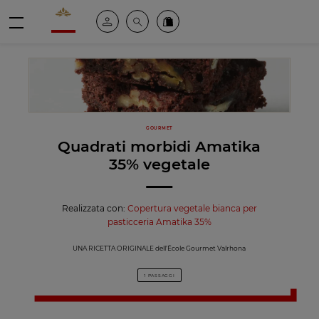
Valrhona - Imaginons le meilleur du chocolat
Il mio account
Cerca
Ordinate i nostri prodotti online
menu
GOURMET
Quadrati morbidi Amatika
35% vegetale
Realizzata con:
Copertura vegetale bianca per
pasticceria Amatika 35%
UNA RICETTA ORIGINALE dell’École Gourmet Valrhona
1 PASSAGGI