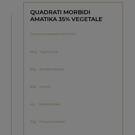
QUADRATI MORBIDI
AMATIKA 35% VEGETALE
Tempo di preparazione: 20 minuti
180 g Yogurt di soia
90 g Zucchero di canna
90 g Farina 0
4 g Fecola di patate
20 g Farina di mandorle