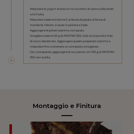
Mescolare lo yogurt di soia con lo zucchero di canna utilizzando
una frusta.
Mescolare insieme la farina 0, la fecola di patate, la farina di
mandorle, il lievito, il cacao in polvere e il sale.
Aggiungere le polveri al primo composto.
Sciogliere insieme 50 g di AMATIKA 35%, l’olio di vinaccioli e l’olio
di cocco deodorato. Aggiungere questo preparato al primo e
mescolare fino a ottenere un composto omogeneo.
Con una spatola, aggiungere le noci pecan con 100 g di AMATIKA
35% non sciolta.
Montaggio e Finitura