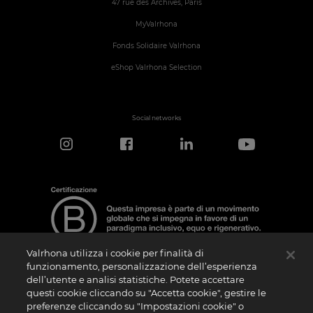
47 rue des Archives, Paris
MyValrhona
Fonds Solidaire Valrhona
eShop Valrhona Selection
Social networks
Valrhona utilizza i cookie per finalità di
funzionamento, personalizzazione dell’esperienza
dell’utente e analisi statistiche. Potete accettare
Nota sulla Certificazione
questi cookie cliccando su "Accetta cookie", gestire le
La “Certificazione B Corporation” è un logo che viene concesso in licenza da B Lab,
preferenze cliccando su "Impostazioni cookie" o
ente privato no profit, alle aziende che, come la nostra, hanno superato con